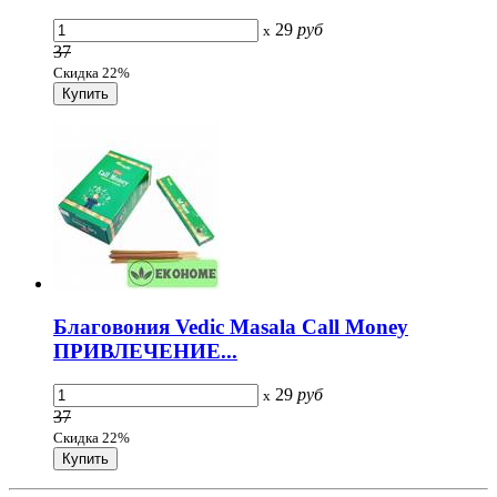
29
руб
x
37
Скидка 22%
Благовония Vedic Masala Call Money
ПРИВЛЕЧЕНИЕ...
29
руб
x
37
Скидка 22%