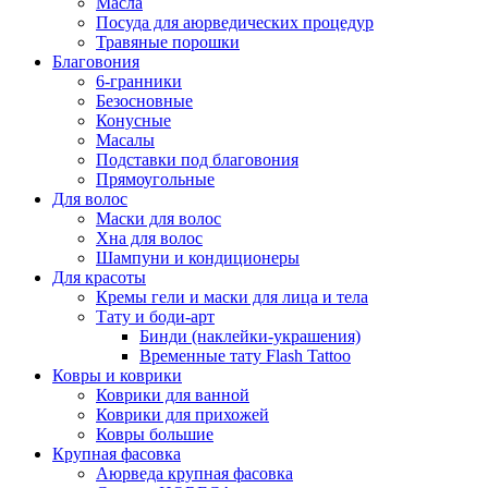
Масла
Посуда для аюрведических процедур
Травяные порошки
Благовония
6-гранники
Безосновные
Конусные
Масалы
Подставки под благовония
Прямоугольные
Для волос
Маски для волос
Хна для волос
Шампуни и кондиционеры
Для красоты
Кремы гели и маски для лица и тела
Тату и боди-арт
Бинди (наклейки-украшения)
Временные тату Flash Tattoo
Ковры и коврики
Коврики для ванной
Коврики для прихожей
Ковры большие
Крупная фасовка
Аюрведа крупная фасовка