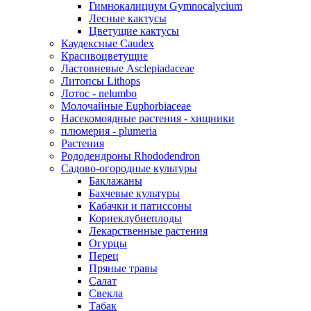
Гимнокалициум Gymnocalycium
Лесные кактусы
Цветущие кактусы
Каудексные Caudex
Красивоцветущие
Ластовневые Asclepiadaceae
Литопсы Lithops
Лотос - nelumbo
Молочайные Euphorbiaceae
Насекомоядные растения - хищники
плюмерия - plumeria
Растения
Рододендроны Rhododendron
Садово-огородные культуры
Баклажаны
Бахчевые культуры
Кабачки и патиссоны
Корнеклубнеплоды
Лекарственные растения
Огурцы
Перец
Пряные травы
Салат
Свекла
Табак