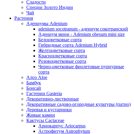
Сладости
Специи Золото Индии
Чай
Растения
Адениумы Adenium
adenium socotranum - адениум сокотранский
Адениум мини - Adenium obesum mini size
Белоцветковые сорта
Гибридные сорта Adenium Hybrid
Желтоцветковые сорта
Красноцветковые сорта
Розовоцветковые сорта
Черно-цветковые фиолетовые пурпурные
сорта
Алоэ Aloe
Бамбук
Бонсай
Гастерии Gasteria
Декоративно-лиственные
Декоративные садово-огородные культуры (патио)
Деревья и кустарники
Живые камни
Кактусы Cactaceae
Ариокарпус Ariocarpus
Астрофитум Astrophytum