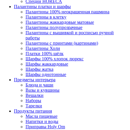
Специи HORECA
Палантины платки и шарфы
Палантины 100% неокрашенная пашмина
Палантины в клетку
Палантины жаккардовые матовые
Палантины полупрозрачные
Палантины с вышивкой и росписью ручной
работы
Палантины с принтами (картинами)
Палантины Холи
Платки 100% шёлк
Шарфы 100% хлопок люрекс
Шарфы жаккардовые
Шарфы жатка
Шарфы однотонные
Предметы интерьера
Блюда и чаши
Вазы и кувшины
Вешалки
Наборы
Тарелки
Продукты питания
Масла пищевые
Напитки и воды
Приправы Holy Om