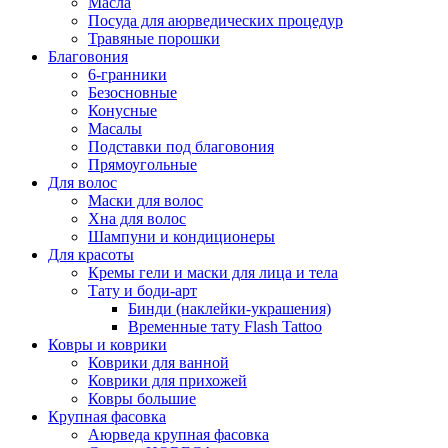
Масла
Посуда для аюрведических процедур
Травяные порошки
Благовония
6-гранники
Безосновные
Конусные
Масалы
Подставки под благовония
Прямоугольные
Для волос
Маски для волос
Хна для волос
Шампуни и кондиционеры
Для красоты
Кремы гели и маски для лица и тела
Тату и боди-арт
Бинди (наклейки-украшения)
Временные тату Flash Tattoo
Ковры и коврики
Коврики для ванной
Коврики для прихожей
Ковры большие
Крупная фасовка
Аюрведа крупная фасовка