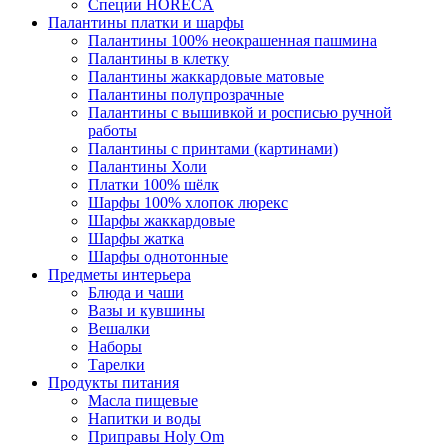
Специи HORECA
Палантины платки и шарфы
Палантины 100% неокрашенная пашмина
Палантины в клетку
Палантины жаккардовые матовые
Палантины полупрозрачные
Палантины с вышивкой и росписью ручной
работы
Палантины с принтами (картинами)
Палантины Холи
Платки 100% шёлк
Шарфы 100% хлопок люрекс
Шарфы жаккардовые
Шарфы жатка
Шарфы однотонные
Предметы интерьера
Блюда и чаши
Вазы и кувшины
Вешалки
Наборы
Тарелки
Продукты питания
Масла пищевые
Напитки и воды
Приправы Holy Om