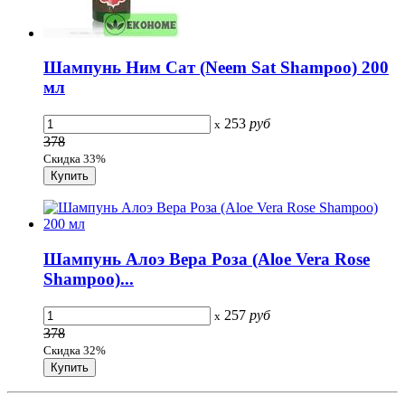
Шампунь Ним Сат (Neem Sat Shampoo) 200
мл
253
руб
x
378
Скидка 33%
Шампунь Алоэ Вера Роза (Aloe Vera Rose
Shampoo)...
257
руб
x
378
Скидка 32%