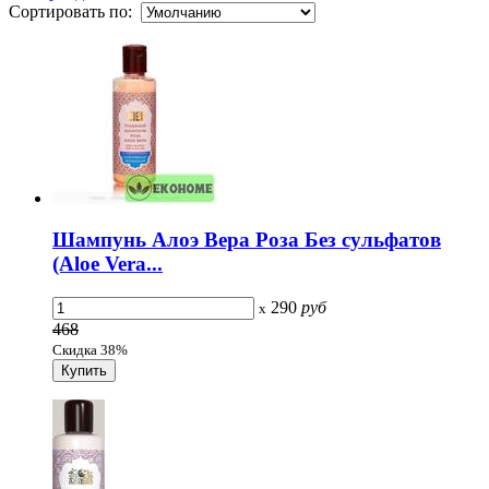
Сортировать по:
Шампунь Алоэ Вера Роза Без сульфатов
(Aloe Vera...
290
руб
x
468
Скидка 38%