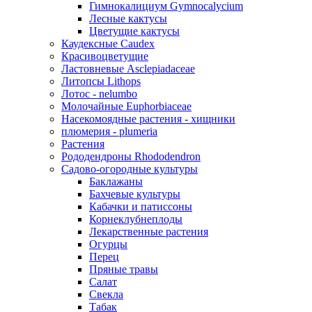
Гимнокалициум Gymnocalycium
Лесные кактусы
Цветущие кактусы
Каудексные Caudex
Красивоцветущие
Ластовневые Asclepiadaceae
Литопсы Lithops
Лотос - nelumbo
Молочайные Euphorbiaceae
Насекомоядные растения - хищники
плюмерия - plumeria
Растения
Рододендроны Rhododendron
Садово-огородные культуры
Баклажаны
Бахчевые культуры
Кабачки и патиссоны
Корнеклубнеплоды
Лекарственные растения
Огурцы
Перец
Пряные травы
Салат
Свекла
Табак