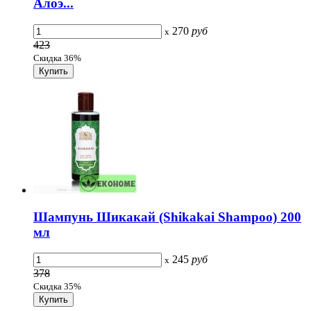
Алоэ...
270
руб
x
423
Скидка 36%
Шампунь Шикакай (Shikakai Shampoo) 200
мл
245
руб
x
378
Скидка 35%