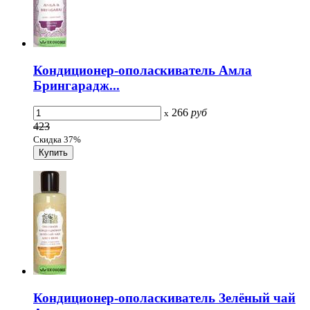
Кондиционер-ополаскиватель Aмла
Брингарадж...
266
руб
x
423
Скидка 37%
Кондиционер-ополаскиватель Зелёный чай