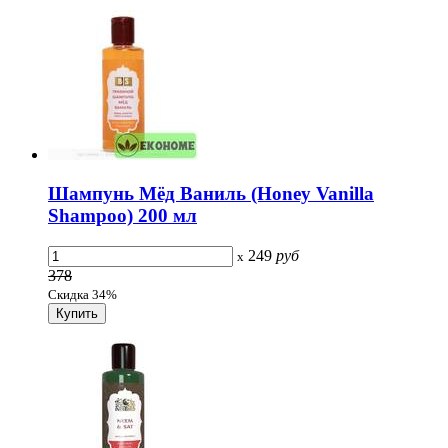
Шампунь Мёд Ваниль (Honey Vanilla
Shampoo) 200 мл
249
руб
x
378
Скидка 34%