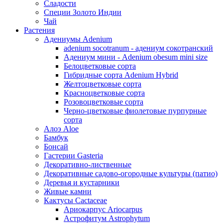
Сладости
Специи Золото Индии
Чай
Растения
Адениумы Adenium
adenium socotranum - адениум сокотранский
Адениум мини - Adenium obesum mini size
Белоцветковые сорта
Гибридные сорта Adenium Hybrid
Желтоцветковые сорта
Красноцветковые сорта
Розовоцветковые сорта
Черно-цветковые фиолетовые пурпурные
сорта
Алоэ Aloe
Бамбук
Бонсай
Гастерии Gasteria
Декоративно-лиственные
Декоративные садово-огородные культуры (патио)
Деревья и кустарники
Живые камни
Кактусы Cactaceae
Ариокарпус Ariocarpus
Астрофитум Astrophytum