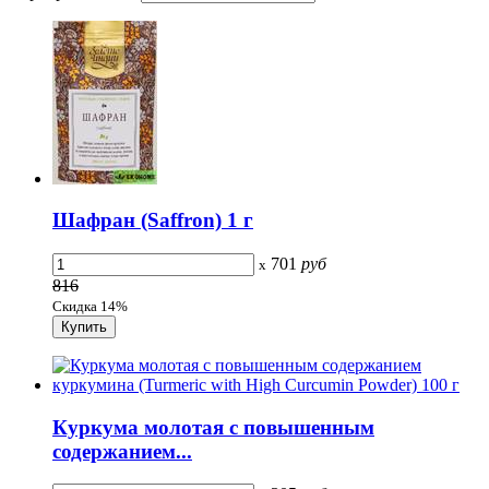
Шафран (Saffron) 1 г
701
руб
x
816
Скидка 14%
Куркума молотая с повышенным
содержанием...