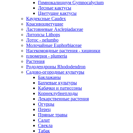
Гимнокалициум Gymnocalycium
Лесные кактусы
Цветущие кактусы
Каудексные Caudex
Красивоцветущие
Ластовневые Asclepiadaceae
Литопсы Lithops
Лотос - nelumbo
Молочайные Euphorbiaceae
Насекомоядные растения - хищники
плюмерия - plumeria
Растения
Рододендроны Rhododendron
Садово-огородные культуры
Баклажаны
Бахчевые культуры
Кабачки и патиссоны
Корнеклубнеплоды
Лекарственные растения
Огурцы
Перец
Пряные травы
Салат
Свекла
Табак