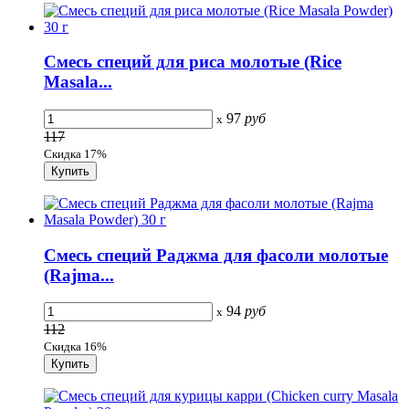
Смесь специй для риса молотые (Rice
Masala...
97
руб
x
117
Скидка 17%
Смесь специй Раджма для фасоли молотые
(Rajma...
94
руб
x
112
Скидка 16%