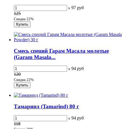
97
руб
x
125
Скидка 22%
Смесь специй Гарам Масала молотые
(Garam Masala...
94
руб
x
120
Скидка 22%
Тамаринд (Tamarind) 80 г
94
руб
x
118