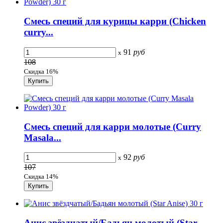
Смесь специй для курицы карри (Chicken
curry...
91
руб
x
108
Скидка 16%
Смесь специй для карри молотые (Curry
Masala...
92
руб
x
107
Скидка 14%
Анис звёздчатый/Бадьян молотый (Star