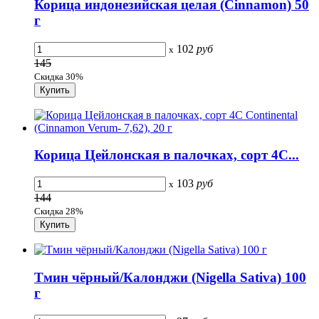
Корица индонезийская целая (Cinnamon) 50
г
102
руб
x
145
Скидка 30%
Корица Цейлонская в палочках, сорт 4С...
103
руб
x
144
Скидка 28%
Тмин чёрный/Калонджи (Nigella Sativa) 100
г