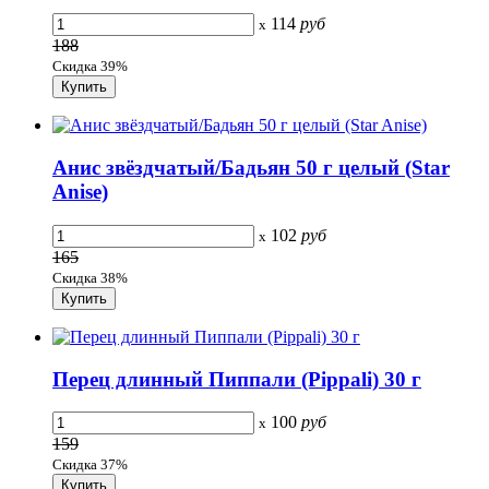
114
руб
x
188
Скидка 39%
Анис звёздчатый/Бадьян 50 г целый (Star
Anise)
102
руб
x
165
Скидка 38%
Перец длинный Пиппали (Pippali) 30 г
100
руб
x
159
Скидка 37%