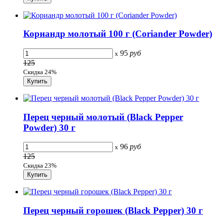
Кориандр молотый 100 г (Coriander Powder)
95
руб
x
125
Скидка 24%
Перец черный молотый (Black Pepper
Powder) 30 г
96
руб
x
125
Скидка 23%
Перец черный горошек (Black Pepper) 30 г