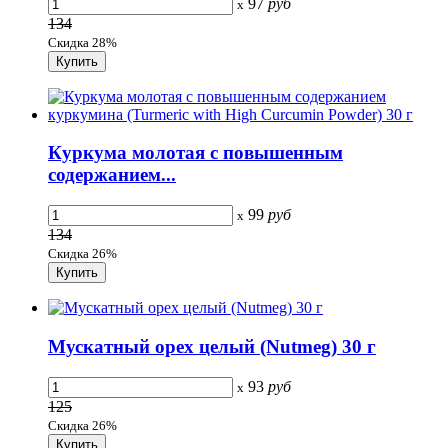
97
руб
x
134
Скидка 28%
Куркума молотая с повышенным
содержанием...
99
руб
x
134
Скидка 26%
Мускатный орех целый (Nutmeg) 30 г
93
руб
x
125
Скидка 26%