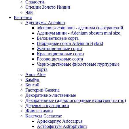
Сладости
Специи Золото Индии
Чай
Растения
Адениумы Adenium
adenium socotranum - адениум сокотранский
Адениум мини - Adenium obesum mini size
Белоцветковые сорта
Гибридные сорта Adenium Hybrid
Желтоцветковые сорта
Красноцветковые сорта
Розовоцветковые сорта
Черно-цветковые фиолетовые пурпурные
сорта
Алоэ Aloe
Бамбук
Бонсай
Гастерии Gasteria
Декоративно-лиственные
Декоративные садово-огородные культуры (патио)
Деревья и кустарники
Живые камни
Кактусы Cactaceae
Ариокарпус Ariocarpus
Астрофитум Astrophytum