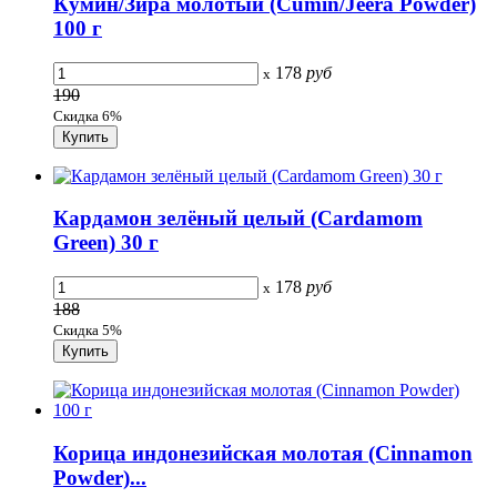
Кумин/Зира молотый (Cumin/Jeera Powder)
100 г
178
руб
x
190
Скидка 6%
Кардамон зелёный целый (Cardamom
Green) 30 г
178
руб
x
188
Скидка 5%
Корица индонезийская молотая (Cinnamon
Powder)...