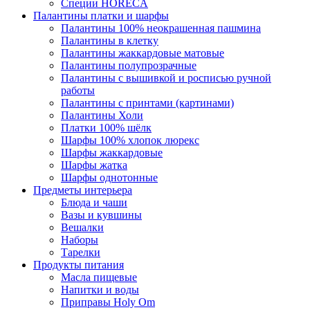
Специи HORECA
Палантины платки и шарфы
Палантины 100% неокрашенная пашмина
Палантины в клетку
Палантины жаккардовые матовые
Палантины полупрозрачные
Палантины с вышивкой и росписью ручной
работы
Палантины с принтами (картинами)
Палантины Холи
Платки 100% шёлк
Шарфы 100% хлопок люрекс
Шарфы жаккардовые
Шарфы жатка
Шарфы однотонные
Предметы интерьера
Блюда и чаши
Вазы и кувшины
Вешалки
Наборы
Тарелки
Продукты питания
Масла пищевые
Напитки и воды
Приправы Holy Om