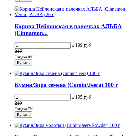
Корица Цейлонская в палочках АЛЬБА
(Cinnamon...
199
руб
x
217
Скидка 8%
Кумин/Зира семена (Cumin/Jeera) 100 г
195
руб
x
210
Скидка 7%