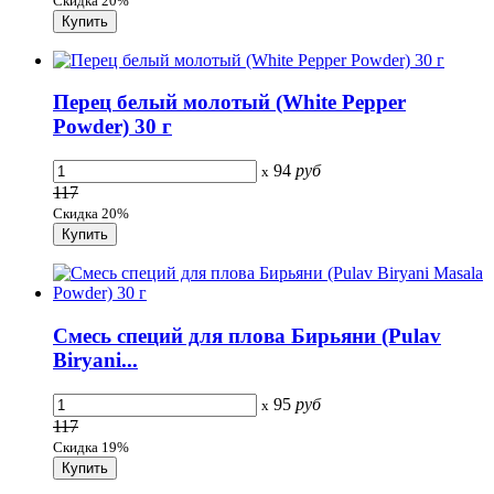
Скидка 20%
Перец белый молотый (White Pepper
Powder) 30 г
94
руб
x
117
Скидка 20%
Смесь специй для плова Бирьяни (Pulav
Biryani...
95
руб
x
117
Скидка 19%