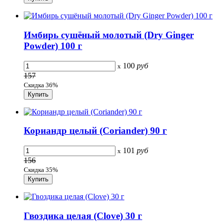
Имбирь сушёный молотый (Dry Ginger
Powder) 100 г
100
руб
x
157
Скидка 36%
Кориандр целый (Coriander) 90 г
101
руб
x
156
Скидка 35%
Гвоздика целая (Clove) 30 г