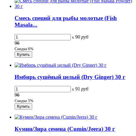
Смесь специй для рыбы молотые (Fish
Masala...
90
руб
x
96
Скидка 6%
Имбирь сушёный целый (Dry Ginger) 30 г
91
руб
x
96
Скидка 5%
Кумин/Зира семена (Cumin/Jeera) 30 г