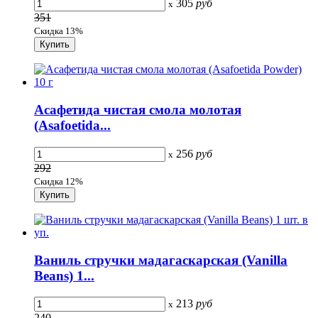
305
руб
x
351
Скидка 13%
Асафетида чистая смола молотая
(Asafoetida...
256
руб
x
292
Скидка 12%
Ваниль стручки мадагаскарская (Vanilla
Beans) 1...
213
руб
x
240