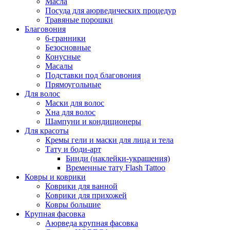
Масла
Посуда для аюрведических процедур
Травяные порошки
Благовония
6-гранники
Безосновные
Конусные
Масалы
Подставки под благовония
Прямоугольные
Для волос
Маски для волос
Хна для волос
Шампуни и кондиционеры
Для красоты
Кремы гели и маски для лица и тела
Тату и боди-арт
Бинди (наклейки-украшения)
Временные тату Flash Tattoo
Ковры и коврики
Коврики для ванной
Коврики для прихожей
Ковры большие
Крупная фасовка
Аюрведа крупная фасовка