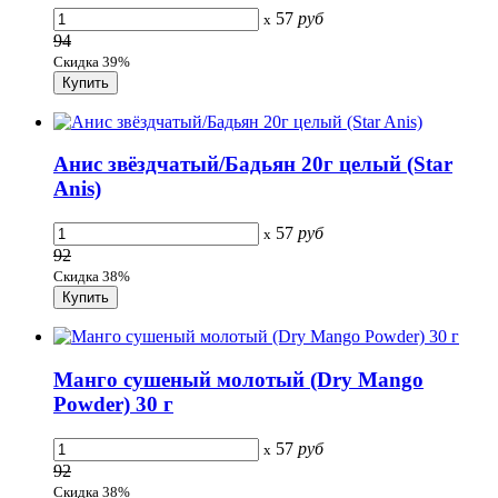
57
руб
x
94
Скидка 39%
Анис звёздчатый/Бадьян 20г целый (Star
Anis)
57
руб
x
92
Скидка 38%
Манго сушеный молотый (Dry Mango
Powder) 30 г
57
руб
x
92
Скидка 38%