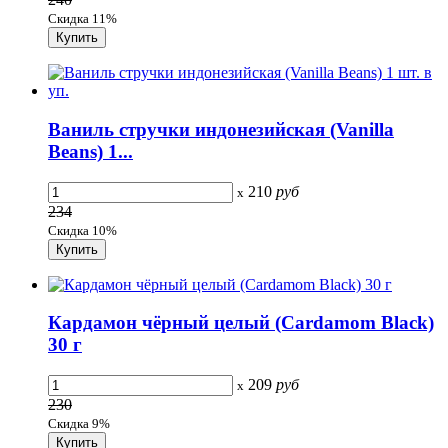
Скидка 11%
Ваниль стручки индонезийская (Vanilla
Beans) 1...
210
руб
x
234
Скидка 10%
Кардамон чёрный целый (Cardamom Black)
30 г
209
руб
x
230
Скидка 9%