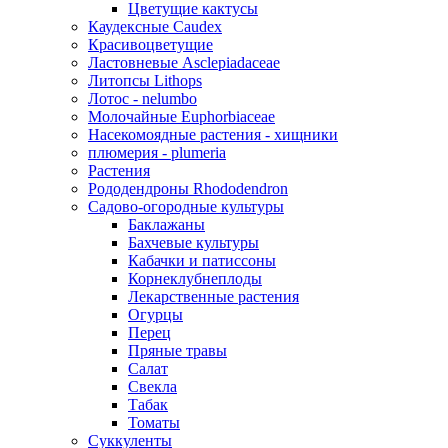
Цветущие кактусы
Каудексные Caudex
Красивоцветущие
Ластовневые Asclepiadaceae
Литопсы Lithops
Лотос - nelumbo
Молочайные Euphorbiaceae
Насекомоядные растения - хищники
плюмерия - plumeria
Растения
Рододендроны Rhododendron
Садово-огородные культуры
Баклажаны
Бахчевые культуры
Кабачки и патиссоны
Корнеклубнеплоды
Лекарственные растения
Огурцы
Перец
Пряные травы
Салат
Свекла
Табак
Томаты
Суккуленты