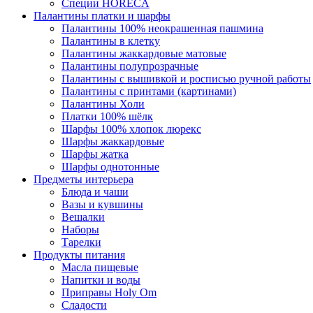
Специи HORECA
Палантины платки и шарфы
Палантины 100% неокрашенная пашмина
Палантины в клетку
Палантины жаккардовые матовые
Палантины полупрозрачные
Палантины с вышивкой и росписью ручной работы
Палантины с принтами (картинами)
Палантины Холи
Платки 100% шёлк
Шарфы 100% хлопок люрекс
Шарфы жаккардовые
Шарфы жатка
Шарфы однотонные
Предметы интерьера
Блюда и чаши
Вазы и кувшины
Вешалки
Наборы
Тарелки
Продукты питания
Масла пищевые
Напитки и воды
Приправы Holy Om
Сладости