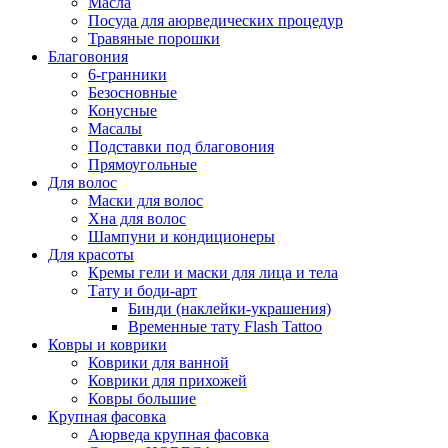
Масла
Посуда для аюрведических процедур
Травяные порошки
Благовония
6-гранники
Безосновные
Конусные
Масалы
Подставки под благовония
Прямоугольные
Для волос
Маски для волос
Хна для волос
Шампуни и кондиционеры
Для красоты
Кремы гели и маски для лица и тела
Тату и боди-арт
Бинди (наклейки-украшения)
Временные тату Flash Tattoo
Ковры и коврики
Коврики для ванной
Коврики для прихожей
Ковры большие
Крупная фасовка
Аюрведа крупная фасовка