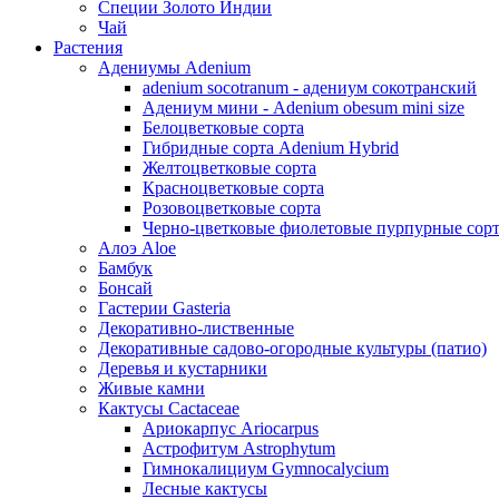
Специи Золото Индии
Чай
Растения
Адениумы Adenium
adenium socotranum - адениум сокотранский
Адениум мини - Adenium obesum mini size
Белоцветковые сорта
Гибридные сорта Adenium Hybrid
Желтоцветковые сорта
Красноцветковые сорта
Розовоцветковые сорта
Черно-цветковые фиолетовые пурпурные сор
Алоэ Aloe
Бамбук
Бонсай
Гастерии Gasteria
Декоративно-лиственные
Декоративные садово-огородные культуры (патио)
Деревья и кустарники
Живые камни
Кактусы Cactaceae
Ариокарпус Ariocarpus
Астрофитум Astrophytum
Гимнокалициум Gymnocalycium
Лесные кактусы