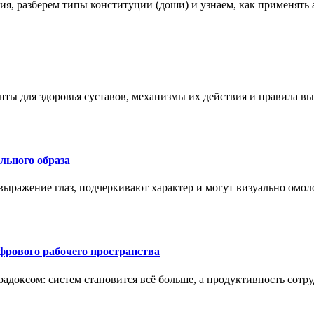
ения, разберем типы конституции (доши) и узнаем, как применя
нты для здоровья суставов, механизмы их действия и правила в
ального образа
ыражение глаз, подчеркивают характер и могут визуально омоло
рового рабочего пространства
радоксом: систем становится всё больше, а продуктивность сотр