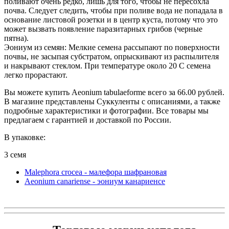
поливают очень редко, лишь для того, чтобы не пересохла
почва. Следует следить, чтобы при поливе вода не попадала в
основание листовой розетки и в центр куста, потому что это
может вызвать появление паразитарных грибов (черные
пятна).
Эониум из семян: Мелкие семена рассыпают по поверхности
почвы, не засыпая субстратом, опрыскивают из распылителя
и накрывают стеклом. При температуре около 20 C семена
легко прорастают.
Вы можете купить Aeonium tabulaeforme всего за 66.00 рублей.
В магазине представлены Суккуленты с описаниями, а также
подробные характеристики и фотографии. Все товары мы
предлагаем с гарантией и доставкой по России.
В упаковке:
3 семя
Malephora crocea - малефора шафрановая
Aeonium canariense - эониум канариенсе