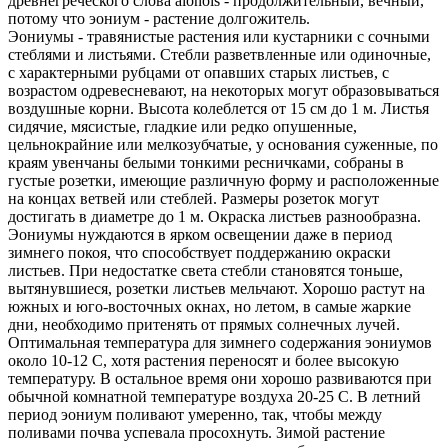
древнегреческого слова aionois - продолжительный, вечный,
потому что эониум - растение долгожитель.
Эониумы - травянистые растения или кустарники с сочными
стеблями и листьями. Стебли разветвленные или одиночные,
с характерными рубцами от опавших старых листьев, с
возрастом одревесневают, на некоторых могут образовываться
воздушные корни. Высота колеблется от 15 см до 1 м. Листья
сидячие, мясистые, гладкие или редко опушенные,
цельнокрайние или мелкозубчатые, у основания суженные, по
краям увенчаны белыми тонкими ресничками, собраны в
густые розетки, имеющие различную форму и расположенные
на концах ветвей или стеблей. Размеры розеток могут
достигать в диаметре до 1 м. Окраска листьев разнообразна.
Эониумы нуждаются в ярком освещении даже в период
зимнего покоя, что способствует поддержанию окраски
листьев. При недостатке света стебли становятся тоньше,
вытянувшиеся, розетки листьев мельчают. Хорошо растут на
южных и юго-восточных окнах, но летом, в самые жаркие
дни, необходимо притенять от прямых солнечных лучей.
Оптимальная температура для зимнего содержания эониумов
около 10-12 C, хотя растения переносят и более высокую
температуру. В остальное время они хорошо развиваются при
обычной комнатной температуре воздуха 20-25 C. В летний
период эониум поливают умеренно, так, чтобы между
поливами почва успевала просохнуть. Зимой растение