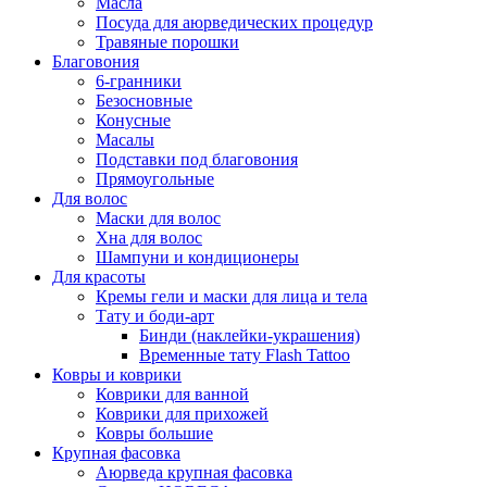
Масла
Посуда для аюрведических процедур
Травяные порошки
Благовония
6-гранники
Безосновные
Конусные
Масалы
Подставки под благовония
Прямоугольные
Для волос
Маски для волос
Хна для волос
Шампуни и кондиционеры
Для красоты
Кремы гели и маски для лица и тела
Тату и боди-арт
Бинди (наклейки-украшения)
Временные тату Flash Tattoo
Ковры и коврики
Коврики для ванной
Коврики для прихожей
Ковры большие
Крупная фасовка
Аюрведа крупная фасовка