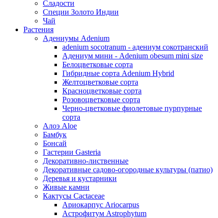
Сладости
Специи Золото Индии
Чай
Растения
Адениумы Adenium
adenium socotranum - адениум сокотранский
Адениум мини - Adenium obesum mini size
Белоцветковые сорта
Гибридные сорта Adenium Hybrid
Желтоцветковые сорта
Красноцветковые сорта
Розовоцветковые сорта
Черно-цветковые фиолетовые пурпурные
сорта
Алоэ Aloe
Бамбук
Бонсай
Гастерии Gasteria
Декоративно-лиственные
Декоративные садово-огородные культуры (патио)
Деревья и кустарники
Живые камни
Кактусы Cactaceae
Ариокарпус Ariocarpus
Астрофитум Astrophytum