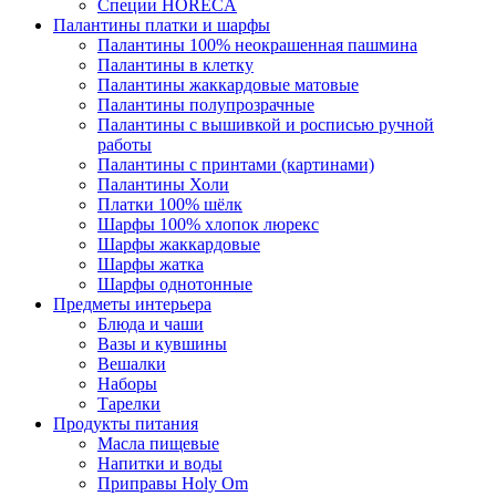
Специи HORECA
Палантины платки и шарфы
Палантины 100% неокрашенная пашмина
Палантины в клетку
Палантины жаккардовые матовые
Палантины полупрозрачные
Палантины с вышивкой и росписью ручной
работы
Палантины с принтами (картинами)
Палантины Холи
Платки 100% шёлк
Шарфы 100% хлопок люрекс
Шарфы жаккардовые
Шарфы жатка
Шарфы однотонные
Предметы интерьера
Блюда и чаши
Вазы и кувшины
Вешалки
Наборы
Тарелки
Продукты питания
Масла пищевые
Напитки и воды
Приправы Holy Om