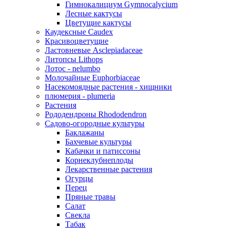
Гимнокалициум Gymnocalycium
Лесные кактусы
Цветущие кактусы
Каудексные Caudex
Красивоцветущие
Ластовневые Asclepiadaceae
Литопсы Lithops
Лотос - nelumbo
Молочайные Euphorbiaceae
Насекомоядные растения - хищники
плюмерия - plumeria
Растения
Рододендроны Rhododendron
Садово-огородные культуры
Баклажаны
Бахчевые культуры
Кабачки и патиссоны
Корнеклубнеплоды
Лекарственные растения
Огурцы
Перец
Пряные травы
Салат
Свекла
Табак