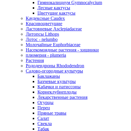
Гимнокалициум Gymnocalycium
Лесные кактусы
Цветущие кактусы
Каудексные Caudex
Красивоцветущие
Ластовневые Asclepiadaceae
Литопсы Lithops
Лотос - nelumbo
Молочайные Euphorbiaceae
Насекомоядные растения - хищники
плюмерия - plumeria
Растения
Рододендроны Rhododendron
Садово-огородные культуры
Баклажаны
Бахчевые культуры
Кабачки и патиссоны
Корнеклубнеплоды
Лекарственные растения
Огурцы
Перец
Пряные травы
Салат
Свекла
Табак