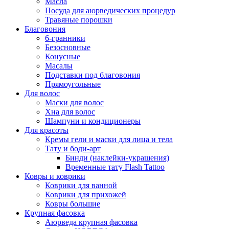
Масла
Посуда для аюрведических процедур
Травяные порошки
Благовония
6-гранники
Безосновные
Конусные
Масалы
Подставки под благовония
Прямоугольные
Для волос
Маски для волос
Хна для волос
Шампуни и кондиционеры
Для красоты
Кремы гели и маски для лица и тела
Тату и боди-арт
Бинди (наклейки-украшения)
Временные тату Flash Tattoo
Ковры и коврики
Коврики для ванной
Коврики для прихожей
Ковры большие
Крупная фасовка
Аюрведа крупная фасовка