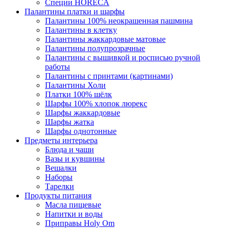
Специи HORECA
Палантины платки и шарфы
Палантины 100% неокрашенная пашмина
Палантины в клетку
Палантины жаккардовые матовые
Палантины полупрозрачные
Палантины с вышивкой и росписью ручной
работы
Палантины с принтами (картинами)
Палантины Холи
Платки 100% шёлк
Шарфы 100% хлопок люрекс
Шарфы жаккардовые
Шарфы жатка
Шарфы однотонные
Предметы интерьера
Блюда и чаши
Вазы и кувшины
Вешалки
Наборы
Тарелки
Продукты питания
Масла пищевые
Напитки и воды
Приправы Holy Om