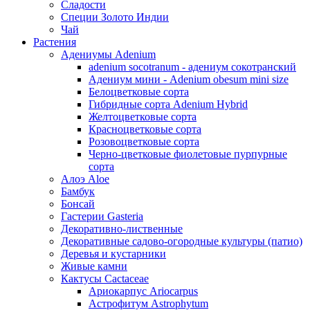
Сладости
Специи Золото Индии
Чай
Растения
Адениумы Adenium
adenium socotranum - адениум сокотранский
Адениум мини - Adenium obesum mini size
Белоцветковые сорта
Гибридные сорта Adenium Hybrid
Желтоцветковые сорта
Красноцветковые сорта
Розовоцветковые сорта
Черно-цветковые фиолетовые пурпурные
сорта
Алоэ Aloe
Бамбук
Бонсай
Гастерии Gasteria
Декоративно-лиственные
Декоративные садово-огородные культуры (патио)
Деревья и кустарники
Живые камни
Кактусы Cactaceae
Ариокарпус Ariocarpus
Астрофитум Astrophytum