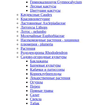
Гимнокалициум Gymnocalycium
Лесные кактусы
Цветущие кактусы
Каудексные Caudex
Красивоцветущие
Ластовневые Asclepiadaceae
Литопсы Lithops
Лотос - nelumbo
Молочайные Euphorbiaceae
Насекомоядные растения - хищники
плюмерия - plumeria
Растения
Рододендроны Rhododendron
Садово-огородные культуры
Баклажаны
Бахчевые культуры
Кабачки и патиссоны
Корнеклубнеплоды
Лекарственные растения
Огурцы
Перец
Пряные травы
Салат
Свекла
Табак