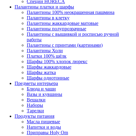
Специи HORECA
Палантины платки и шарфы
Палантины 100% неокрашенная пашмина
Палантины в клетку
Палантины жаккардовые матовые
Палантины полупрозрачные
Палантины с вышивкой и росписью ручной
работы
Палантины с принтами (картинами)
Палантины Холи
Платки 100% шёлк
Шарфы 100% хлопок люрекс
Шарфы жаккардовые
Шарфы жатка
Шарфы однотонные
Предметы интерьера
Блюда и чаши
Вазы и кувшины
Вешалки
Наборы
Тарелки
Продукты питания
Масла пищевые
Напитки и воды
Приправы Holy Om