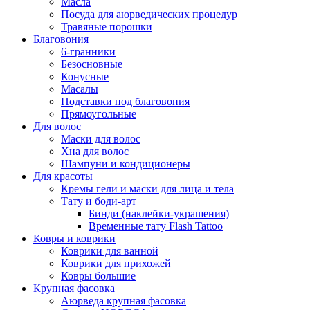
Масла
Посуда для аюрведических процедур
Травяные порошки
Благовония
6-гранники
Безосновные
Конусные
Масалы
Подставки под благовония
Прямоугольные
Для волос
Маски для волос
Хна для волос
Шампуни и кондиционеры
Для красоты
Кремы гели и маски для лица и тела
Тату и боди-арт
Бинди (наклейки-украшения)
Временные тату Flash Tattoo
Ковры и коврики
Коврики для ванной
Коврики для прихожей
Ковры большие
Крупная фасовка
Аюрведа крупная фасовка