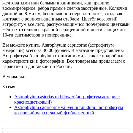
желтоватыми или белыми крапинками, как правило,
восьмирёберное, рёбра прямые слегка заострённые. Колючки,
длиной до 8-ми см, беспорядочно переплетаются, создавая
контраст с ровноогранённым стеблем. Цветёт козерогий
астрофитум всё лето, распускающимися поочерёдно цветками
жёлтых оттенков с красной сердцевиной и достигающих до
10-ти сантиметров в поперечнике.
Вы можете купить Astrophytum capricorne (астрофитум
козерогий) всего за 36.00 рублей. В магазине представлены
Астрофитум Astrophytum с описаниями, а также подробные
характеристики и фотографии. Все товары мы предлагаем с
гарантией и доставкой по России.
В упаковке:
3 семя
Astrophytum asterias red flower (астрофитум астериас
красноцветковый)
Astrophytum capricorne v.niveum f.nudum - астрофитум
козерогий вар.снежный ф.обнаженный