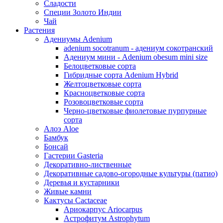
Сладости
Специи Золото Индии
Чай
Растения
Адениумы Adenium
adenium socotranum - адениум сокотранский
Адениум мини - Adenium obesum mini size
Белоцветковые сорта
Гибридные сорта Adenium Hybrid
Желтоцветковые сорта
Красноцветковые сорта
Розовоцветковые сорта
Черно-цветковые фиолетовые пурпурные
сорта
Алоэ Aloe
Бамбук
Бонсай
Гастерии Gasteria
Декоративно-лиственные
Декоративные садово-огородные культуры (патио)
Деревья и кустарники
Живые камни
Кактусы Cactaceae
Ариокарпус Ariocarpus
Астрофитум Astrophytum