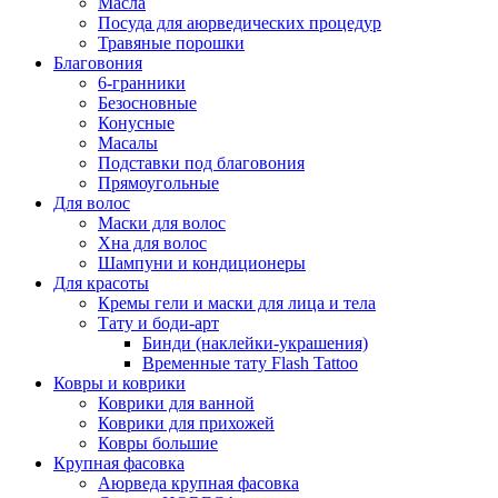
Масла
Посуда для аюрведических процедур
Травяные порошки
Благовония
6-гранники
Безосновные
Конусные
Масалы
Подставки под благовония
Прямоугольные
Для волос
Маски для волос
Хна для волос
Шампуни и кондиционеры
Для красоты
Кремы гели и маски для лица и тела
Тату и боди-арт
Бинди (наклейки-украшения)
Временные тату Flash Tattoo
Ковры и коврики
Коврики для ванной
Коврики для прихожей
Ковры большие
Крупная фасовка
Аюрведа крупная фасовка