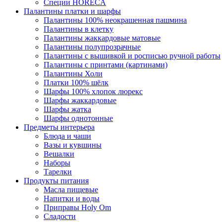
Специи HORECA
Палантины платки и шарфы
Палантины 100% неокрашенная пашмина
Палантины в клетку
Палантины жаккардовые матовые
Палантины полупрозрачные
Палантины с вышивкой и росписью ручной работы
Палантины с принтами (картинами)
Палантины Холи
Платки 100% шёлк
Шарфы 100% хлопок люрекс
Шарфы жаккардовые
Шарфы жатка
Шарфы однотонные
Предметы интерьера
Блюда и чаши
Вазы и кувшины
Вешалки
Наборы
Тарелки
Продукты питания
Масла пищевые
Напитки и воды
Приправы Holy Om
Сладости