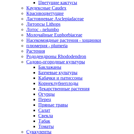
Цветущие кактусы
Каудексные Caudex
Красивоцветущие
Ластовневые Asclepiadaceae
Литопсы Lithops
Лотос - nelumbo
Молочайные Euphorbiaceae
Насекомоядные растения - хищники
плюмерия - plumeria
Растения
Рододендроны Rhododendron
Садово-огородные культуры
Баклажаны
Бахчевые культуры
Кабачки и патиссоны
Корнеклубнеплоды
Лекарственные растения
Огурцы
Перец
Пряные травы
Салат
Свекла
Табак
Томаты
Суккуленты