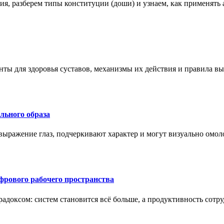
ения, разберем типы конституции (доши) и узнаем, как применя
нты для здоровья суставов, механизмы их действия и правила в
ального образа
ыражение глаз, подчеркивают характер и могут визуально омоло
рового рабочего пространства
радоксом: систем становится всё больше, а продуктивность сотр