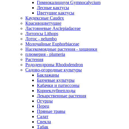
Гимнокалициум Gymnocalycium
Лесные кактусы
Цветущие кактусы
Каудексные Caudex
Красивоцветущие
Ластовневые Asclepiadaceae
Литопсы Lithops
Лотос - nelumbo
Молочайные Euphorbiaceae
Насекомоядные растения - хищники
плюмерия - plumeria
Растения
Рододендроны Rhododendron
Садово-огородные культуры
Баклажаны
Бахчевые культуры
Кабачки и патиссоны
Корнеклубнеплоды
Лекарственные растения
Огурцы
Перец
Пряные травы
Салат
Свекла
Табак