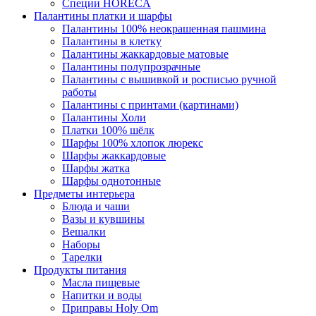
Специи HORECA
Палантины платки и шарфы
Палантины 100% неокрашенная пашмина
Палантины в клетку
Палантины жаккардовые матовые
Палантины полупрозрачные
Палантины с вышивкой и росписью ручной
работы
Палантины с принтами (картинами)
Палантины Холи
Платки 100% шёлк
Шарфы 100% хлопок люрекс
Шарфы жаккардовые
Шарфы жатка
Шарфы однотонные
Предметы интерьера
Блюда и чаши
Вазы и кувшины
Вешалки
Наборы
Тарелки
Продукты питания
Масла пищевые
Напитки и воды
Приправы Holy Om