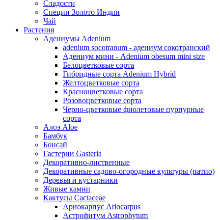
Сладости
Специи Золото Индии
Чай
Растения
Адениумы Adenium
adenium socotranum - адениум сокотранский
Адениум мини - Adenium obesum mini size
Белоцветковые сорта
Гибридные сорта Adenium Hybrid
Желтоцветковые сорта
Красноцветковые сорта
Розовоцветковые сорта
Черно-цветковые фиолетовые пурпурные
сорта
Алоэ Aloe
Бамбук
Бонсай
Гастерии Gasteria
Декоративно-лиственные
Декоративные садово-огородные культуры (патио)
Деревья и кустарники
Живые камни
Кактусы Cactaceae
Ариокарпус Ariocarpus
Астрофитум Astrophytum