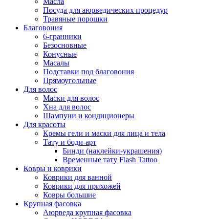
Масла
Посуда для аюрведических процедур
Травяные порошки
Благовония
6-гранники
Безосновные
Конусные
Масалы
Подставки под благовония
Прямоугольные
Для волос
Маски для волос
Хна для волос
Шампуни и кондиционеры
Для красоты
Кремы гели и маски для лица и тела
Тату и боди-арт
Бинди (наклейки-украшения)
Временные тату Flash Tattoo
Ковры и коврики
Коврики для ванной
Коврики для прихожей
Ковры большие
Крупная фасовка
Аюрведа крупная фасовка