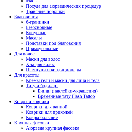
Масла
Посуда для аюрведических процедур
Травяные порошки
Благовония
6-гранники
Безосновные
Конусные
Масалы
Подставки под благовония
Прямоугольные
Для волос
Маски для волос
Хна для волос
Шампуни и кондиционеры
Для красоты
Кремы гели и маски для лица и тела
Тату и боди-арт
Бинди (наклейки-украшения)
Временные тату Flash Tattoo
Ковры и коврики
Коврики для ванной
Коврики для прихожей
Ковры большие
Крупная фасовка
Аюрведа крупная фасовка