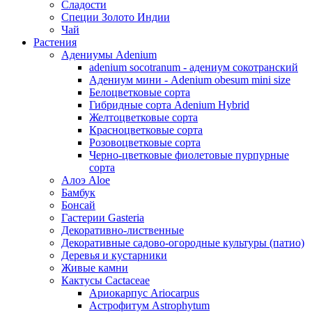
Сладости
Специи Золото Индии
Чай
Растения
Адениумы Adenium
adenium socotranum - адениум сокотранский
Адениум мини - Adenium obesum mini size
Белоцветковые сорта
Гибридные сорта Adenium Hybrid
Желтоцветковые сорта
Красноцветковые сорта
Розовоцветковые сорта
Черно-цветковые фиолетовые пурпурные
сорта
Алоэ Aloe
Бамбук
Бонсай
Гастерии Gasteria
Декоративно-лиственные
Декоративные садово-огородные культуры (патио)
Деревья и кустарники
Живые камни
Кактусы Cactaceae
Ариокарпус Ariocarpus
Астрофитум Astrophytum