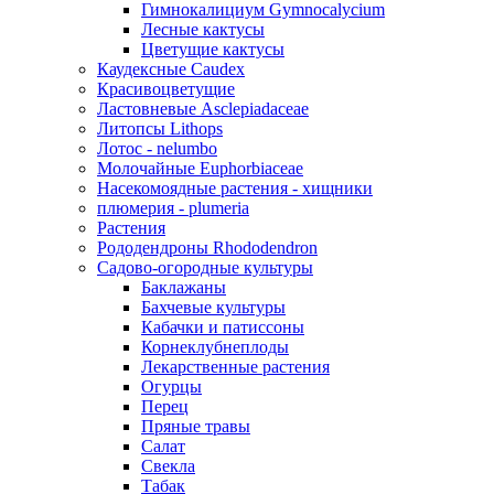
Гимнокалициум Gymnocalycium
Лесные кактусы
Цветущие кактусы
Каудексные Caudex
Красивоцветущие
Ластовневые Asclepiadaceae
Литопсы Lithops
Лотос - nelumbo
Молочайные Euphorbiaceae
Насекомоядные растения - хищники
плюмерия - plumeria
Растения
Рододендроны Rhododendron
Садово-огородные культуры
Баклажаны
Бахчевые культуры
Кабачки и патиссоны
Корнеклубнеплоды
Лекарственные растения
Огурцы
Перец
Пряные травы
Салат
Свекла
Табак