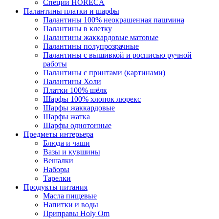
Специи HORECA
Палантины платки и шарфы
Палантины 100% неокрашенная пашмина
Палантины в клетку
Палантины жаккардовые матовые
Палантины полупрозрачные
Палантины с вышивкой и росписью ручной
работы
Палантины с принтами (картинами)
Палантины Холи
Платки 100% шёлк
Шарфы 100% хлопок люрекс
Шарфы жаккардовые
Шарфы жатка
Шарфы однотонные
Предметы интерьера
Блюда и чаши
Вазы и кувшины
Вешалки
Наборы
Тарелки
Продукты питания
Масла пищевые
Напитки и воды
Приправы Holy Om