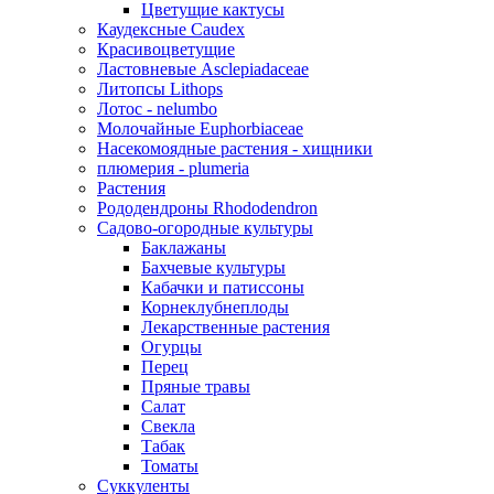
Цветущие кактусы
Каудексные Caudex
Красивоцветущие
Ластовневые Asclepiadaceae
Литопсы Lithops
Лотос - nelumbo
Молочайные Euphorbiaceae
Насекомоядные растения - хищники
плюмерия - plumeria
Растения
Рододендроны Rhododendron
Садово-огородные культуры
Баклажаны
Бахчевые культуры
Кабачки и патиссоны
Корнеклубнеплоды
Лекарственные растения
Огурцы
Перец
Пряные травы
Салат
Свекла
Табак
Томаты
Суккуленты