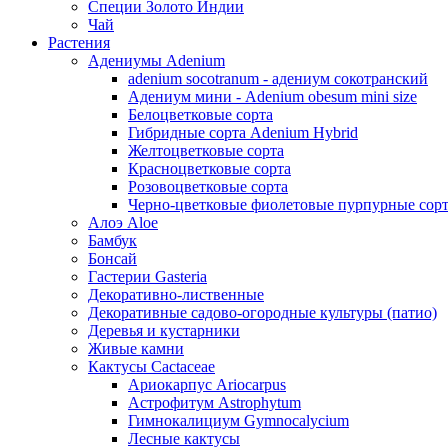
Специи Золото Индии
Чай
Растения
Адениумы Adenium
adenium socotranum - адениум сокотранский
Адениум мини - Adenium obesum mini size
Белоцветковые сорта
Гибридные сорта Adenium Hybrid
Желтоцветковые сорта
Красноцветковые сорта
Розовоцветковые сорта
Черно-цветковые фиолетовые пурпурные сор
Алоэ Aloe
Бамбук
Бонсай
Гастерии Gasteria
Декоративно-лиственные
Декоративные садово-огородные культуры (патио)
Деревья и кустарники
Живые камни
Кактусы Cactaceae
Ариокарпус Ariocarpus
Астрофитум Astrophytum
Гимнокалициум Gymnocalycium
Лесные кактусы