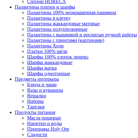
Специи HORECA
Палантины платки и шарфы
Палантины 100% неокрашенная пашмина
Палантины в клетку
Палантины жаккардовые матовые
Палантины полупрозрачные
Палантины с вышивкой и росписью ручной работы
Палантины с принтами (картинами)
Палантины Холи
Платки 100% шёлк
Шарфы 100% хлопок люрекс
Шарфы жаккардовые
Шарфы жатка
Шарфы однотонные
Предметы интерьера
Блюда и чаши
Вазы и кувшины
Вешалки
Наборы
Тарелки
Продукты питания
Масла пищевые
Напитки и воды
Приправы Holy Om
Сладости