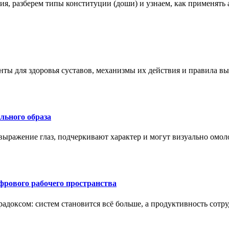
ения, разберем типы конституции (доши) и узнаем, как применя
нты для здоровья суставов, механизмы их действия и правила в
ального образа
ыражение глаз, подчеркивают характер и могут визуально омоло
рового рабочего пространства
радоксом: систем становится всё больше, а продуктивность сотр