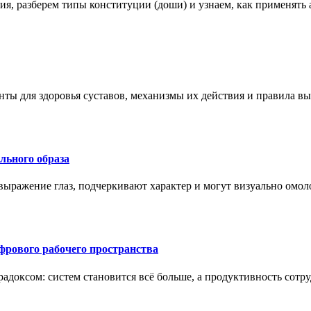
ения, разберем типы конституции (доши) и узнаем, как применя
нты для здоровья суставов, механизмы их действия и правила в
ального образа
ыражение глаз, подчеркивают характер и могут визуально омоло
рового рабочего пространства
радоксом: систем становится всё больше, а продуктивность сотр