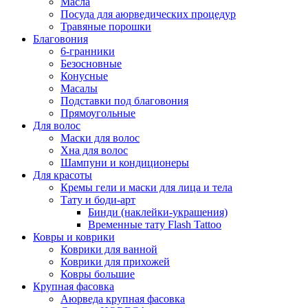
Масла
Посуда для аюрведических процедур
Травяные порошки
Благовония
6-гранники
Безосновные
Конусные
Масалы
Подставки под благовония
Прямоугольные
Для волос
Маски для волос
Хна для волос
Шампуни и кондиционеры
Для красоты
Кремы гели и маски для лица и тела
Тату и боди-арт
Бинди (наклейки-украшения)
Временные тату Flash Tattoo
Ковры и коврики
Коврики для ванной
Коврики для прихожей
Ковры большие
Крупная фасовка
Аюрведа крупная фасовка