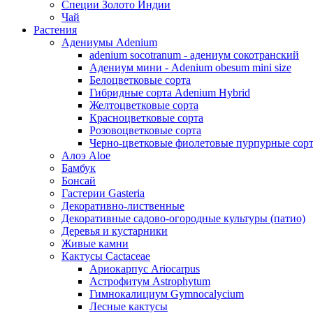
Специи Золото Индии
Чай
Растения
Адениумы Adenium
adenium socotranum - адениум сокотранский
Адениум мини - Adenium obesum mini size
Белоцветковые сорта
Гибридные сорта Adenium Hybrid
Желтоцветковые сорта
Красноцветковые сорта
Розовоцветковые сорта
Черно-цветковые фиолетовые пурпурные сор
Алоэ Aloe
Бамбук
Бонсай
Гастерии Gasteria
Декоративно-лиственные
Декоративные садово-огородные культуры (патио)
Деревья и кустарники
Живые камни
Кактусы Cactaceae
Ариокарпус Ariocarpus
Астрофитум Astrophytum
Гимнокалициум Gymnocalycium
Лесные кактусы