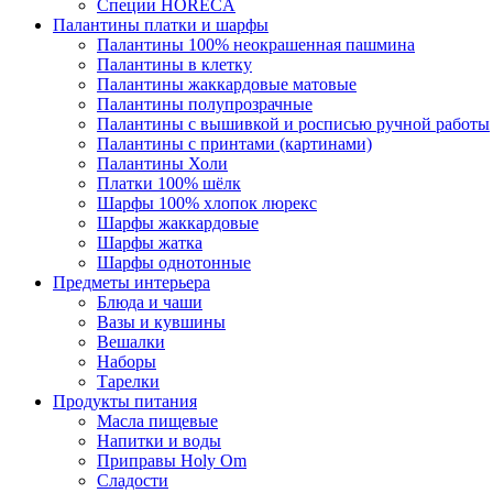
Специи HORECA
Палантины платки и шарфы
Палантины 100% неокрашенная пашмина
Палантины в клетку
Палантины жаккардовые матовые
Палантины полупрозрачные
Палантины с вышивкой и росписью ручной работы
Палантины с принтами (картинами)
Палантины Холи
Платки 100% шёлк
Шарфы 100% хлопок люрекс
Шарфы жаккардовые
Шарфы жатка
Шарфы однотонные
Предметы интерьера
Блюда и чаши
Вазы и кувшины
Вешалки
Наборы
Тарелки
Продукты питания
Масла пищевые
Напитки и воды
Приправы Holy Om
Сладости