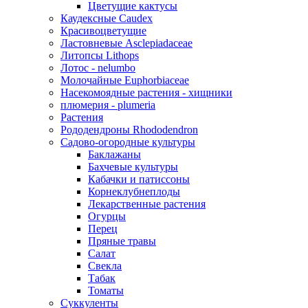
Цветущие кактусы
Каудексные Caudex
Красивоцветущие
Ластовневые Asclepiadaceae
Литопсы Lithops
Лотос - nelumbo
Молочайные Euphorbiaceae
Насекомоядные растения - хищники
плюмерия - plumeria
Растения
Рододендроны Rhododendron
Садово-огородные культуры
Баклажаны
Бахчевые культуры
Кабачки и патиссоны
Корнеклубнеплоды
Лекарственные растения
Огурцы
Перец
Пряные травы
Салат
Свекла
Табак
Томаты
Суккуленты