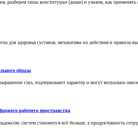
ения, разберем типы конституции (доши) и узнаем, как применя
нты для здоровья суставов, механизмы их действия и правила в
ального образа
ыражение глаз, подчеркивают характер и могут визуально омоло
рового рабочего пространства
радоксом: систем становится всё больше, а продуктивность сотр