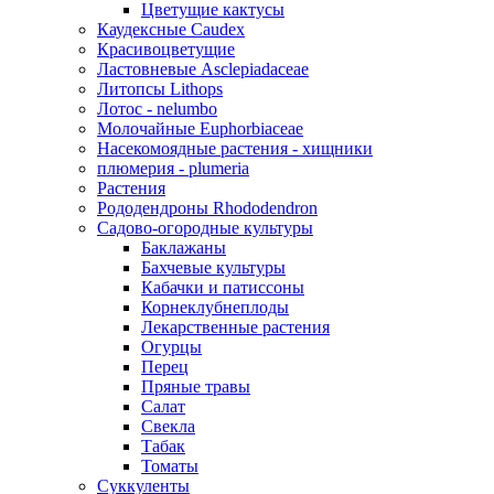
Цветущие кактусы
Каудексные Caudex
Красивоцветущие
Ластовневые Asclepiadaceae
Литопсы Lithops
Лотос - nelumbo
Молочайные Euphorbiaceae
Насекомоядные растения - хищники
плюмерия - plumeria
Растения
Рододендроны Rhododendron
Садово-огородные культуры
Баклажаны
Бахчевые культуры
Кабачки и патиссоны
Корнеклубнеплоды
Лекарственные растения
Огурцы
Перец
Пряные травы
Салат
Свекла
Табак
Томаты
Суккуленты