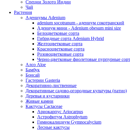
Специи Золото Индии
Чай
Растения
Адениумы Adenium
adenium socotranum - адениум сокотранский
Адениум мини - Adenium obesum mini size
Белоцветковые сорта
Гибридные сорта Adenium Hybrid
Желтоцветковые сорта
Красноцветковые сорта
Розовоцветковые сорта
Черно-цветковые фиолетовые пурпурные сор
Алоэ Aloe
Бамбук
Бонсай
Гастерии Gasteria
Декоративно-лиственные
Декоративные садово-огородные культуры (патио)
Деревья и кустарники
Живые камни
Кактусы Cactaceae
Ариокарпус Ariocarpus
Астрофитум Astrophytum
Гимнокалициум Gymnocalycium
Лесные кактусы