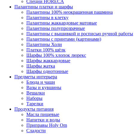
Специи HORECA
Палантины платки и шарфы
Палантины 100% неокрашенная пашмина
Палантины в клетку
Палантины жаккардовые матовые
Палантины полупрозрачные
Палантины с вышивкой и росписью ручной работы
Палантины с принтами (картинами)
Палантины Холи
Платки 100% шёлк
Шарфы 100% хлопок люрекс
Шарфы жаккардовые
Шарфы жатка
Шарфы однотонные
Предметы интерьера
Блюда и чаши
Вазы и кувшины
Вешалки
Наборы
Тарелки
Продукты питания
Масла пищевые
Напитки и воды
Приправы Holy Om
Сладости