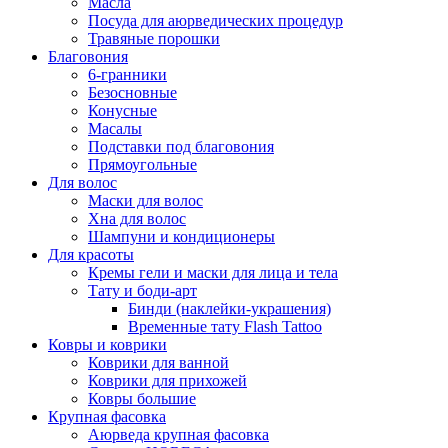
Масла
Посуда для аюрведических процедур
Травяные порошки
Благовония
6-гранники
Безосновные
Конусные
Масалы
Подставки под благовония
Прямоугольные
Для волос
Маски для волос
Хна для волос
Шампуни и кондиционеры
Для красоты
Кремы гели и маски для лица и тела
Тату и боди-арт
Бинди (наклейки-украшения)
Временные тату Flash Tattoo
Ковры и коврики
Коврики для ванной
Коврики для прихожей
Ковры большие
Крупная фасовка
Аюрведа крупная фасовка