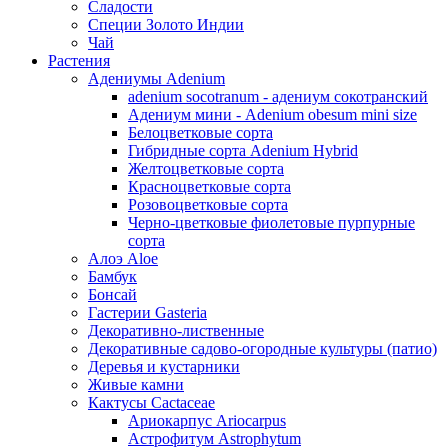
Сладости
Специи Золото Индии
Чай
Растения
Адениумы Adenium
adenium socotranum - адениум сокотранский
Адениум мини - Adenium obesum mini size
Белоцветковые сорта
Гибридные сорта Adenium Hybrid
Желтоцветковые сорта
Красноцветковые сорта
Розовоцветковые сорта
Черно-цветковые фиолетовые пурпурные
сорта
Алоэ Aloe
Бамбук
Бонсай
Гастерии Gasteria
Декоративно-лиственные
Декоративные садово-огородные культуры (патио)
Деревья и кустарники
Живые камни
Кактусы Cactaceae
Ариокарпус Ariocarpus
Астрофитум Astrophytum