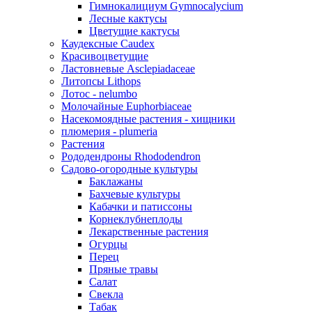
Гимнокалициум Gymnocalycium
Лесные кактусы
Цветущие кактусы
Каудексные Caudex
Красивоцветущие
Ластовневые Asclepiadaceae
Литопсы Lithops
Лотос - nelumbo
Молочайные Euphorbiaceae
Насекомоядные растения - хищники
плюмерия - plumeria
Растения
Рододендроны Rhododendron
Садово-огородные культуры
Баклажаны
Бахчевые культуры
Кабачки и патиссоны
Корнеклубнеплоды
Лекарственные растения
Огурцы
Перец
Пряные травы
Салат
Свекла
Табак