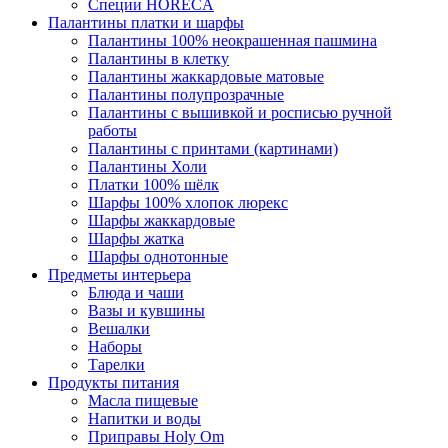
Специи HORECA
Палантины платки и шарфы
Палантины 100% неокрашенная пашмина
Палантины в клетку
Палантины жаккардовые матовые
Палантины полупрозрачные
Палантины с вышивкой и росписью ручной
работы
Палантины с принтами (картинами)
Палантины Холи
Платки 100% шёлк
Шарфы 100% хлопок люрекс
Шарфы жаккардовые
Шарфы жатка
Шарфы однотонные
Предметы интерьера
Блюда и чаши
Вазы и кувшины
Вешалки
Наборы
Тарелки
Продукты питания
Масла пищевые
Напитки и воды
Приправы Holy Om