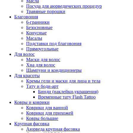
Масла
Посуда для аюрведических процедур
Травяные порошки
Благовония
6-гранники
Безосновные
Конусные
Масалы
Подставки под благовония
Прямоугольные
Для волос
Маски для волос
Хна для волос
Шампуни и кондиционеры
Для красоты
Кремы гели и маски для лица и тела
Тату и боди-арт
Бинди (наклейки-украшения)
Временные тату Flash Tattoo
Ковры и коврики
Коврики для ванной
Коврики для прихожей
Ковры большие
Крупная фасовка
Аюрведа крупная фасовка