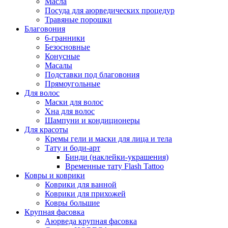
Масла
Посуда для аюрведических процедур
Травяные порошки
Благовония
6-гранники
Безосновные
Конусные
Масалы
Подставки под благовония
Прямоугольные
Для волос
Маски для волос
Хна для волос
Шампуни и кондиционеры
Для красоты
Кремы гели и маски для лица и тела
Тату и боди-арт
Бинди (наклейки-украшения)
Временные тату Flash Tattoo
Ковры и коврики
Коврики для ванной
Коврики для прихожей
Ковры большие
Крупная фасовка
Аюрведа крупная фасовка