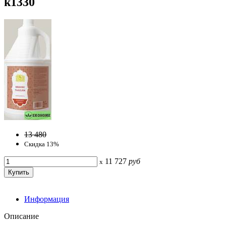
k1330
13 480
Скидка 13%
11 727
руб
x
Информация
Описание