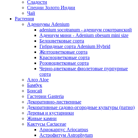
Сладости
Специи Золото Индии
Чай
Растения
Адениумы Adenium
adenium socotranum - адениум сокотранский
Адениум мини - Adenium obesum mini size
Белоцветковые сорта
Гибридные сорта Adenium Hybrid
Желтоцветковые сорта
Красноцветковые сорта
Розовоцветковые сорта
Черно-цветковые фиолетовые пурпурные
сорта
Алоэ Aloe
Бамбук
Бонсай
Гастерии Gasteria
Декоративно-лиственные
Декоративные садово-огородные культуры (патио)
Деревья и кустарники
Живые камни
Кактусы Cactaceae
Ариокарпус Ariocarpus
Астрофитум Astrophytum