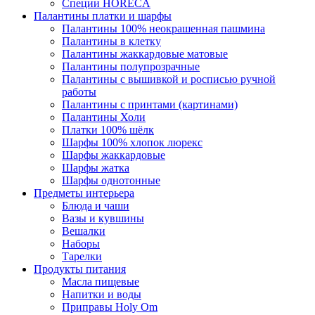
Специи HORECA
Палантины платки и шарфы
Палантины 100% неокрашенная пашмина
Палантины в клетку
Палантины жаккардовые матовые
Палантины полупрозрачные
Палантины с вышивкой и росписью ручной
работы
Палантины с принтами (картинами)
Палантины Холи
Платки 100% шёлк
Шарфы 100% хлопок люрекс
Шарфы жаккардовые
Шарфы жатка
Шарфы однотонные
Предметы интерьера
Блюда и чаши
Вазы и кувшины
Вешалки
Наборы
Тарелки
Продукты питания
Масла пищевые
Напитки и воды
Приправы Holy Om