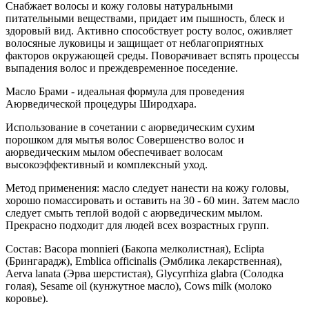
Снабжает волосы и кожу головы натуральными
питательными веществами, придает им пышность, блеск и
здоровый вид. Активно способствует росту волос, оживляет
волосяные луковицы и защищает от неблагоприятных
факторов окружающей среды. Поворачивает вспять процессы
выпадения волос и преждевременное поседение.
Масло Брами - идеальная формула для проведения
Аюрведической процедуры Широдхара.
Использование в сочетании с аюрведическим сухим
порошком для мытья волос Совершенство волос и
аюрведическим мылом обеспечивает волосам
высокоэффективный и комплексный уход.
Метод применения: масло следует нанести на кожу головы,
хорошо помассировать и оставить на 30 - 60 мин. Затем масло
следует смыть теплой водой с аюрведическим мылом.
Прекрасно подходит для людей всех возрастных групп.
Состав: Bacopa monnieri (Бакопа мелколистная), Eclipta
(Брингарадж), Emblica officinalis (Эмблика лекарственная),
Aerva lanata (Эрва шерстистая), Glycyrrhiza glabra (Солодка
голая), Sesame oil (кунжутное масло), Cows milk (молоко
коровье).