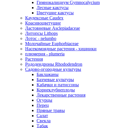
Гимнокалициум Gymnocalycium
Лесные кактусы
Цветущие кактусы
Каудексные Caudex
Красивоцветущие
Ластовневые Asclepiadaceae
Литопсы Lithops
Лотос - nelumbo
Молочайные Euphorbiaceae
Насекомоядные растения - хищники
плюмерия - plumeria
Растения
Рододендроны Rhododendron
Садово-огородные культуры
Баклажаны
Бахчевые культуры
Кабачки и патиссоны
Корнеклубнеплоды
Лекарственные растения
Огурцы
Перец
Пряные травы
Салат
Свекла
Табак