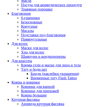
Масла
Посуда для аюрведических процедур
Травяные порошки
Благовония
6-гранники
Безосновные
Конусные
Масалы
Подставки под благовония
Прямоугольные
Для волос
Маски для волос
Хна для волос
Шампуни и кондиционеры
Для красоты
Кремы гели и маски для лица и тела
Тату и боди-арт
Бинди (наклейки-украшения)
Временные тату Flash Tattoo
Ковры и коврики
Коврики для ванной
Коврики для прихожей
Ковры большие
Крупная фасовка
Аюрведа крупная фасовка