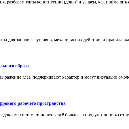
ения, разберем типы конституции (доши) и узнаем, как применя
нты для здоровья суставов, механизмы их действия и правила в
ального образа
ыражение глаз, подчеркивают характер и могут визуально омоло
рового рабочего пространства
радоксом: систем становится всё больше, а продуктивность сотр