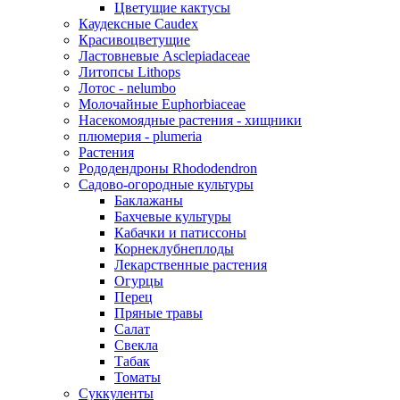
Цветущие кактусы
Каудексные Caudex
Красивоцветущие
Ластовневые Asclepiadaceae
Литопсы Lithops
Лотос - nelumbo
Молочайные Euphorbiaceae
Насекомоядные растения - хищники
плюмерия - plumeria
Растения
Рододендроны Rhododendron
Садово-огородные культуры
Баклажаны
Бахчевые культуры
Кабачки и патиссоны
Корнеклубнеплоды
Лекарственные растения
Огурцы
Перец
Пряные травы
Салат
Свекла
Табак
Томаты
Суккуленты