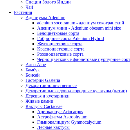
Специи Золото Индии
Чай
Растения
Адениумы Adenium
adenium socotranum - адениум сокотранский
Адениум мини - Adenium obesum mini size
Белоцветковые сорта
Гибридные сорта Adenium Hybrid
Желтоцветковые сорта
Красноцветковые сорта
Розовоцветковые сорта
Черно-цветковые фиолетовые пурпурные сор
Алоэ Aloe
Бамбук
Бонсай
Гастерии Gasteria
Декоративно-лиственные
Декоративные садово-огородные культуры (патио)
Деревья и кустарники
Живые камни
Кактусы Cactaceae
Ариокарпус Ariocarpus
Астрофитум Astrophytum
Гимнокалициум Gymnocalycium
Лесные кактусы