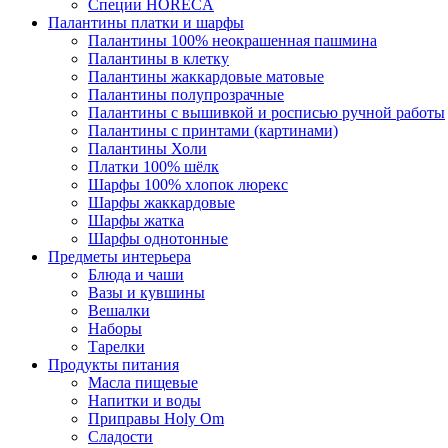
Специи HORECA
Палантины платки и шарфы
Палантины 100% неокрашенная пашмина
Палантины в клетку
Палантины жаккардовые матовые
Палантины полупрозрачные
Палантины с вышивкой и росписью ручной работы
Палантины с принтами (картинами)
Палантины Холи
Платки 100% шёлк
Шарфы 100% хлопок люрекс
Шарфы жаккардовые
Шарфы жатка
Шарфы однотонные
Предметы интерьера
Блюда и чаши
Вазы и кувшины
Вешалки
Наборы
Тарелки
Продукты питания
Масла пищевые
Напитки и воды
Приправы Holy Om
Сладости