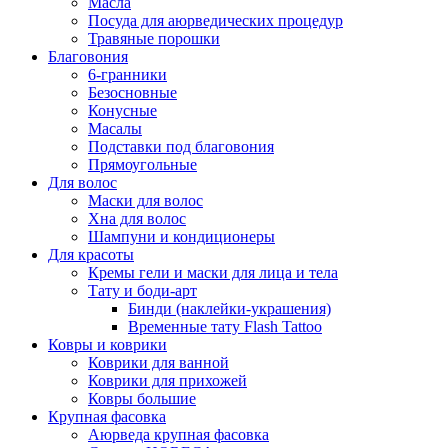
Масла
Посуда для аюрведических процедур
Травяные порошки
Благовония
6-гранники
Безосновные
Конусные
Масалы
Подставки под благовония
Прямоугольные
Для волос
Маски для волос
Хна для волос
Шампуни и кондиционеры
Для красоты
Кремы гели и маски для лица и тела
Тату и боди-арт
Бинди (наклейки-украшения)
Временные тату Flash Tattoo
Ковры и коврики
Коврики для ванной
Коврики для прихожей
Ковры большие
Крупная фасовка
Аюрведа крупная фасовка