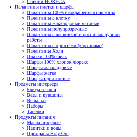
Специи HORECA
Палантины платки и шарфы
Палантины 100% неокрашенная пашмина
Палантины в клетку
Палантины жаккардовые матовые
Палантины полупрозрачные
Палантины с вышивкой и росписью ручной
работы
Палантины с принтами (картинами)
Палантины Холи
Платки 100% шёлк
Шарфы 100% хлопок люрекс
Шарфы жаккардовые
Шарфы жатка
Шарфы однотонные
Предметы интерьера
Блюда и чаши
Вазы и кувшины
Вешалки
Наборы
Тарелки
Продукты питания
Масла пищевые
Напитки и воды
Приправы Holy Om