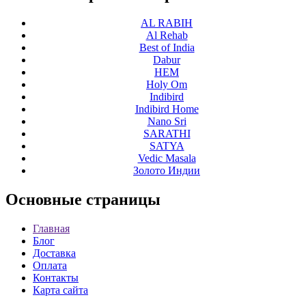
AL RABIH
Al Rehab
Best of India
Dabur
HEM
Holy Om
Indibird
Indibird Home
Nano Sri
SARATHI
SATYA
Vedic Masala
Золото Индии
Основные
страницы
Главная
Блог
Доставка
Оплата
Контакты
Карта сайта