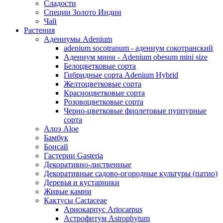
Сладости
Специи Золото Индии
Чай
Растения
Адениумы Adenium
adenium socotranum - адениум сокотранский
Адениум мини - Adenium obesum mini size
Белоцветковые сорта
Гибридные сорта Adenium Hybrid
Желтоцветковые сорта
Красноцветковые сорта
Розовоцветковые сорта
Черно-цветковые фиолетовые пурпурные
сорта
Алоэ Aloe
Бамбук
Бонсай
Гастерии Gasteria
Декоративно-лиственные
Декоративные садово-огородные культуры (патио)
Деревья и кустарники
Живые камни
Кактусы Cactaceae
Ариокарпус Ariocarpus
Астрофитум Astrophytum