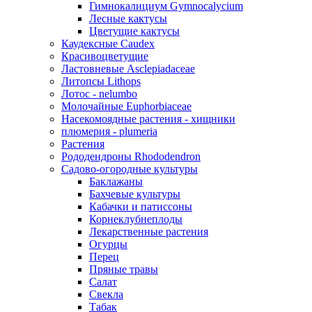
Гимнокалициум Gymnocalycium
Лесные кактусы
Цветущие кактусы
Каудексные Caudex
Красивоцветущие
Ластовневые Asclepiadaceae
Литопсы Lithops
Лотос - nelumbo
Молочайные Euphorbiaceae
Насекомоядные растения - хищники
плюмерия - plumeria
Растения
Рододендроны Rhododendron
Садово-огородные культуры
Баклажаны
Бахчевые культуры
Кабачки и патиссоны
Корнеклубнеплоды
Лекарственные растения
Огурцы
Перец
Пряные травы
Салат
Свекла
Табак