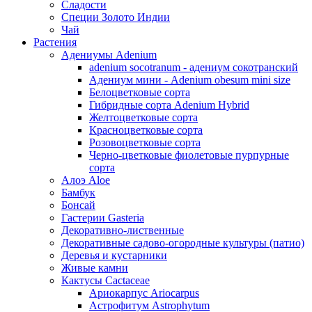
Сладости
Специи Золото Индии
Чай
Растения
Адениумы Adenium
adenium socotranum - адениум сокотранский
Адениум мини - Adenium obesum mini size
Белоцветковые сорта
Гибридные сорта Adenium Hybrid
Желтоцветковые сорта
Красноцветковые сорта
Розовоцветковые сорта
Черно-цветковые фиолетовые пурпурные
сорта
Алоэ Aloe
Бамбук
Бонсай
Гастерии Gasteria
Декоративно-лиственные
Декоративные садово-огородные культуры (патио)
Деревья и кустарники
Живые камни
Кактусы Cactaceae
Ариокарпус Ariocarpus
Астрофитум Astrophytum