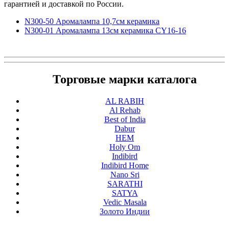
гарантией и доставкой по России.
N300-50 Аромалампа 10,7см керамика
N300-01 Аромалампа 13см керамика CY16-16
Торговые марки каталога
AL RABIH
Al Rehab
Best of India
Dabur
HEM
Holy Om
Indibird
Indibird Home
Nano Sri
SARATHI
SATYA
Vedic Masala
Золото Индии