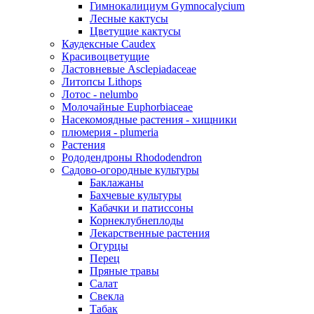
Гимнокалициум Gymnocalycium
Лесные кактусы
Цветущие кактусы
Каудексные Caudex
Красивоцветущие
Ластовневые Asclepiadaceae
Литопсы Lithops
Лотос - nelumbo
Молочайные Euphorbiaceae
Насекомоядные растения - хищники
плюмерия - plumeria
Растения
Рододендроны Rhododendron
Садово-огородные культуры
Баклажаны
Бахчевые культуры
Кабачки и патиссоны
Корнеклубнеплоды
Лекарственные растения
Огурцы
Перец
Пряные травы
Салат
Свекла
Табак