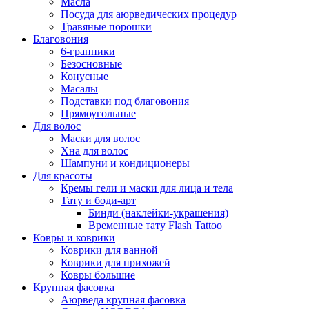
Масла
Посуда для аюрведических процедур
Травяные порошки
Благовония
6-гранники
Безосновные
Конусные
Масалы
Подставки под благовония
Прямоугольные
Для волос
Маски для волос
Хна для волос
Шампуни и кондиционеры
Для красоты
Кремы гели и маски для лица и тела
Тату и боди-арт
Бинди (наклейки-украшения)
Временные тату Flash Tattoo
Ковры и коврики
Коврики для ванной
Коврики для прихожей
Ковры большие
Крупная фасовка
Аюрведа крупная фасовка