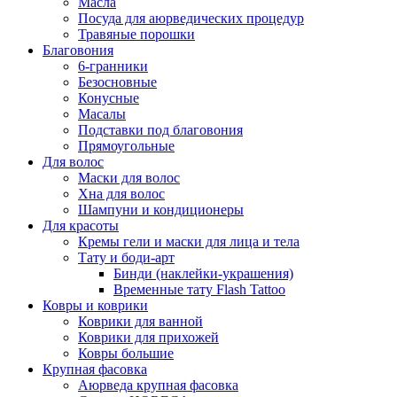
Масла
Посуда для аюрведических процедур
Травяные порошки
Благовония
6-гранники
Безосновные
Конусные
Масалы
Подставки под благовония
Прямоугольные
Для волос
Маски для волос
Хна для волос
Шампуни и кондиционеры
Для красоты
Кремы гели и маски для лица и тела
Тату и боди-арт
Бинди (наклейки-украшения)
Временные тату Flash Tattoo
Ковры и коврики
Коврики для ванной
Коврики для прихожей
Ковры большие
Крупная фасовка
Аюрведа крупная фасовка