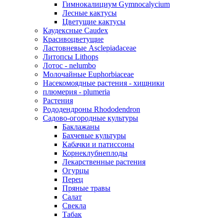
Гимнокалициум Gymnocalycium
Лесные кактусы
Цветущие кактусы
Каудексные Caudex
Красивоцветущие
Ластовневые Asclepiadaceae
Литопсы Lithops
Лотос - nelumbo
Молочайные Euphorbiaceae
Насекомоядные растения - хищники
плюмерия - plumeria
Растения
Рододендроны Rhododendron
Садово-огородные культуры
Баклажаны
Бахчевые культуры
Кабачки и патиссоны
Корнеклубнеплоды
Лекарственные растения
Огурцы
Перец
Пряные травы
Салат
Свекла
Табак