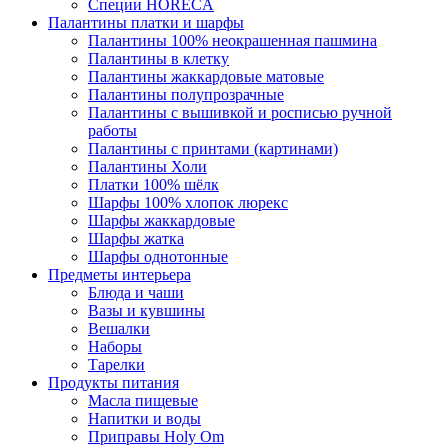
Специи HORECA
Палантины платки и шарфы
Палантины 100% неокрашенная пашмина
Палантины в клетку
Палантины жаккардовые матовые
Палантины полупрозрачные
Палантины с вышивкой и росписью ручной
работы
Палантины с принтами (картинами)
Палантины Холи
Платки 100% шёлк
Шарфы 100% хлопок люрекс
Шарфы жаккардовые
Шарфы жатка
Шарфы однотонные
Предметы интерьера
Блюда и чаши
Вазы и кувшины
Вешалки
Наборы
Тарелки
Продукты питания
Масла пищевые
Напитки и воды
Приправы Holy Om