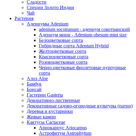
Сладости
Специи Золото Индии
Чай
Растения
Адениумы Adenium
adenium socotranum - адениум сокотранский
Адениум мини - Adenium obesum mini size
Белоцветковые сорта
Гибридные сорта Adenium Hybrid
Желтоцветковые сорта
Красноцветковые сорта
Розовоцветковые сорта
Черно-цветковые фиолетовые пурпурные
сорта
Алоэ Aloe
Бамбук
Бонсай
Гастерии Gasteria
Декоративно-лиственные
Декоративные садово-огородные культуры (патио)
Деревья и кустарники
Живые камни
Кактусы Cactaceae
Ариокарпус Ariocarpus
Астрофитум Astrophytum