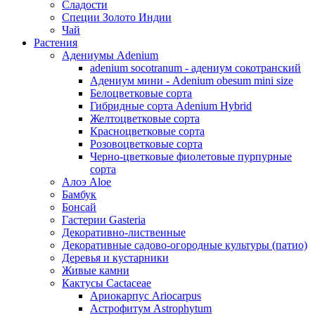
Сладости
Специи Золото Индии
Чай
Растения
Адениумы Adenium
adenium socotranum - адениум сокотранский
Адениум мини - Adenium obesum mini size
Белоцветковые сорта
Гибридные сорта Adenium Hybrid
Желтоцветковые сорта
Красноцветковые сорта
Розовоцветковые сорта
Черно-цветковые фиолетовые пурпурные
сорта
Алоэ Aloe
Бамбук
Бонсай
Гастерии Gasteria
Декоративно-лиственные
Декоративные садово-огородные культуры (патио)
Деревья и кустарники
Живые камни
Кактусы Cactaceae
Ариокарпус Ariocarpus
Астрофитум Astrophytum