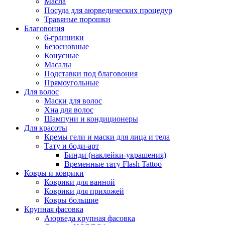
Масла
Посуда для аюрведических процедур
Травяные порошки
Благовония
6-гранники
Безосновные
Конусные
Масалы
Подставки под благовония
Прямоугольные
Для волос
Маски для волос
Хна для волос
Шампуни и кондиционеры
Для красоты
Кремы гели и маски для лица и тела
Тату и боди-арт
Бинди (наклейки-украшения)
Временные тату Flash Tattoo
Ковры и коврики
Коврики для ванной
Коврики для прихожей
Ковры большие
Крупная фасовка
Аюрведа крупная фасовка