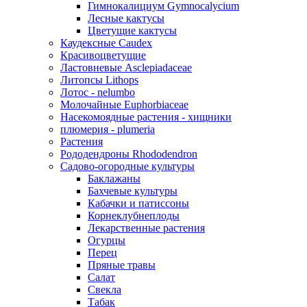
Гимнокалициум Gymnocalycium
Лесные кактусы
Цветущие кактусы
Каудексные Caudex
Красивоцветущие
Ластовневые Asclepiadaceae
Литопсы Lithops
Лотос - nelumbo
Молочайные Euphorbiaceae
Насекомоядные растения - хищники
плюмерия - plumeria
Растения
Рододендроны Rhododendron
Садово-огородные культуры
Баклажаны
Бахчевые культуры
Кабачки и патиссоны
Корнеклубнеплоды
Лекарственные растения
Огурцы
Перец
Пряные травы
Салат
Свекла
Табак