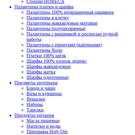
Специи HORECA
Палантины платки и шарфы
Палантины 100% неокрашенная пашмина
Палантины в клетку
Палантины жаккардовые матовые
Палантины полупрозрачные
Палантины с вышивкой и росписью ручной
работы
Палантины с принтами (картинами)
Палантины Холи
Платки 100% шёлк
Шарфы 100% хлопок люрекс
Шарфы жаккардовые
Шарфы жатка
Шарфы однотонные
Предметы интерьера
Блюда и чаши
Вазы и кувшины
Вешалки
Наборы
Тарелки
Продукты питания
Масла пищевые
Напитки и воды
Приправы Holy Om