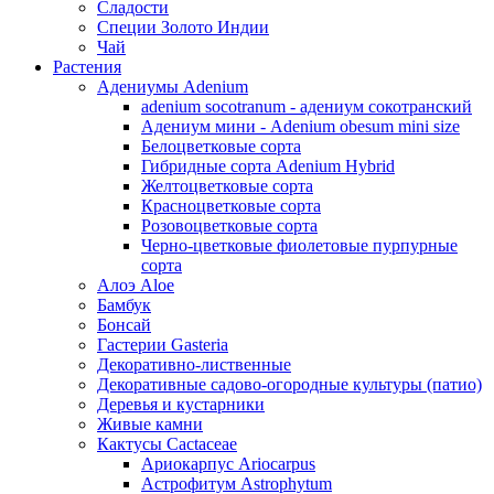
Сладости
Специи Золото Индии
Чай
Растения
Адениумы Adenium
adenium socotranum - адениум сокотранский
Адениум мини - Adenium obesum mini size
Белоцветковые сорта
Гибридные сорта Adenium Hybrid
Желтоцветковые сорта
Красноцветковые сорта
Розовоцветковые сорта
Черно-цветковые фиолетовые пурпурные
сорта
Алоэ Aloe
Бамбук
Бонсай
Гастерии Gasteria
Декоративно-лиственные
Декоративные садово-огородные культуры (патио)
Деревья и кустарники
Живые камни
Кактусы Cactaceae
Ариокарпус Ariocarpus
Астрофитум Astrophytum