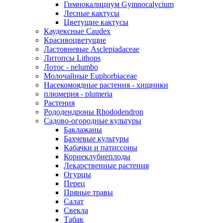
Гимнокалициум Gymnocalycium
Лесные кактусы
Цветущие кактусы
Каудексные Caudex
Красивоцветущие
Ластовневые Asclepiadaceae
Литопсы Lithops
Лотос - nelumbo
Молочайные Euphorbiaceae
Насекомоядные растения - хищники
плюмерия - plumeria
Растения
Рододендроны Rhododendron
Садово-огородные культуры
Баклажаны
Бахчевые культуры
Кабачки и патиссоны
Корнеклубнеплоды
Лекарственные растения
Огурцы
Перец
Пряные травы
Салат
Свекла
Табак