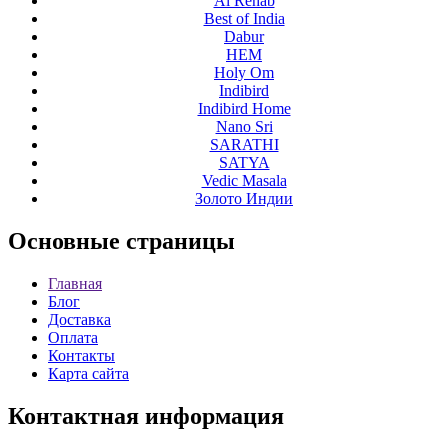
Al Rehab
Best of India
Dabur
HEM
Holy Om
Indibird
Indibird Home
Nano Sri
SARATHI
SATYA
Vedic Masala
Золото Индии
Основные
страницы
Главная
Блог
Доставка
Оплата
Контакты
Карта сайта
Контактная
информация