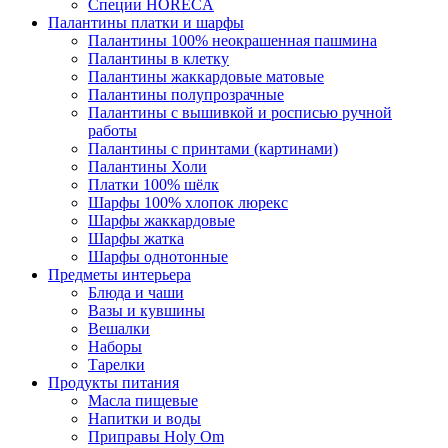
Специи HORECA
Палантины платки и шарфы
Палантины 100% неокрашенная пашмина
Палантины в клетку
Палантины жаккардовые матовые
Палантины полупрозрачные
Палантины с вышивкой и росписью ручной
работы
Палантины с принтами (картинами)
Палантины Холи
Платки 100% шёлк
Шарфы 100% хлопок люрекс
Шарфы жаккардовые
Шарфы жатка
Шарфы однотонные
Предметы интерьера
Блюда и чаши
Вазы и кувшины
Вешалки
Наборы
Тарелки
Продукты питания
Масла пищевые
Напитки и воды
Приправы Holy Om