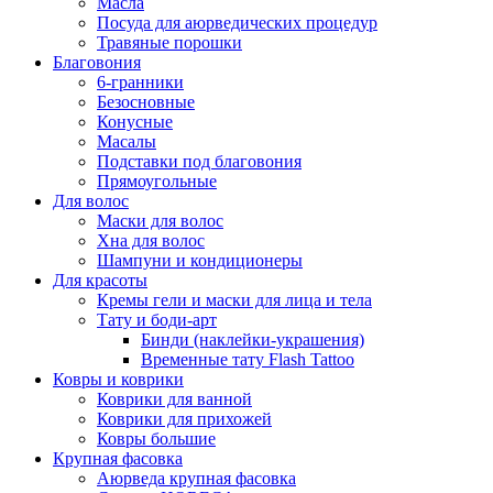
Масла
Посуда для аюрведических процедур
Травяные порошки
Благовония
6-гранники
Безосновные
Конусные
Масалы
Подставки под благовония
Прямоугольные
Для волос
Маски для волос
Хна для волос
Шампуни и кондиционеры
Для красоты
Кремы гели и маски для лица и тела
Тату и боди-арт
Бинди (наклейки-украшения)
Временные тату Flash Tattoo
Ковры и коврики
Коврики для ванной
Коврики для прихожей
Ковры большие
Крупная фасовка
Аюрведа крупная фасовка