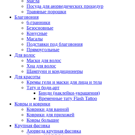
Масла
Посуда для аюрведических процедур
Травяные порошки
Благовония
6-гранники
Безосновные
Конусные
Масалы
Подставки под благовония
Прямоугольные
Для волос
Маски для волос
Хна для волос
Шампуни и кондиционеры
Для красоты
Кремы гели и маски для лица и тела
Тату и боди-арт
Бинди (наклейки-украшения)
Временные тату Flash Tattoo
Ковры и коврики
Коврики для ванной
Коврики для прихожей
Ковры большие
Крупная фасовка
Аюрведа крупная фасовка