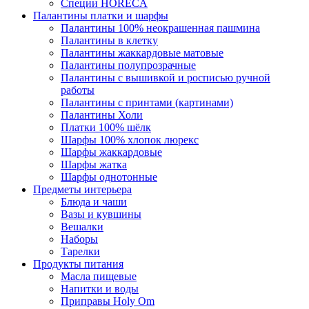
Специи HORECA
Палантины платки и шарфы
Палантины 100% неокрашенная пашмина
Палантины в клетку
Палантины жаккардовые матовые
Палантины полупрозрачные
Палантины с вышивкой и росписью ручной
работы
Палантины с принтами (картинами)
Палантины Холи
Платки 100% шёлк
Шарфы 100% хлопок люрекс
Шарфы жаккардовые
Шарфы жатка
Шарфы однотонные
Предметы интерьера
Блюда и чаши
Вазы и кувшины
Вешалки
Наборы
Тарелки
Продукты питания
Масла пищевые
Напитки и воды
Приправы Holy Om