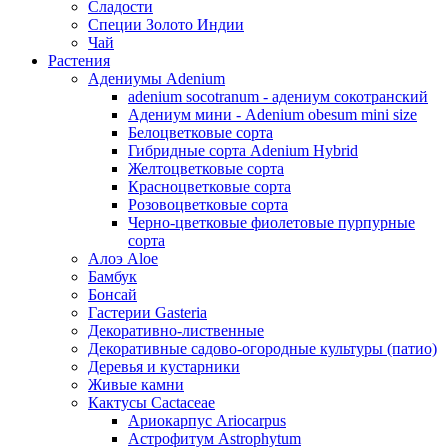
Сладости
Специи Золото Индии
Чай
Растения
Адениумы Adenium
adenium socotranum - адениум сокотранский
Адениум мини - Adenium obesum mini size
Белоцветковые сорта
Гибридные сорта Adenium Hybrid
Желтоцветковые сорта
Красноцветковые сорта
Розовоцветковые сорта
Черно-цветковые фиолетовые пурпурные
сорта
Алоэ Aloe
Бамбук
Бонсай
Гастерии Gasteria
Декоративно-лиственные
Декоративные садово-огородные культуры (патио)
Деревья и кустарники
Живые камни
Кактусы Cactaceae
Ариокарпус Ariocarpus
Астрофитум Astrophytum