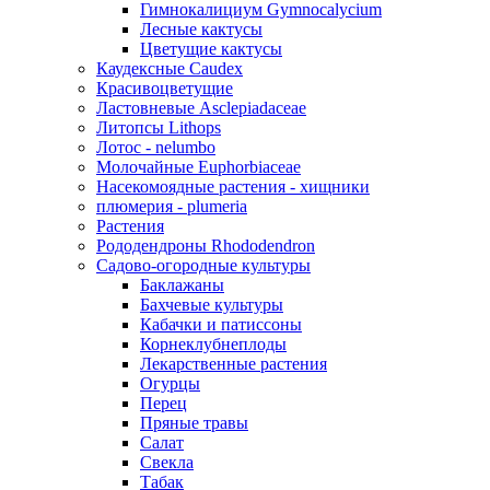
Гимнокалициум Gymnocalycium
Лесные кактусы
Цветущие кактусы
Каудексные Caudex
Красивоцветущие
Ластовневые Asclepiadaceae
Литопсы Lithops
Лотос - nelumbo
Молочайные Euphorbiaceae
Насекомоядные растения - хищники
плюмерия - plumeria
Растения
Рододендроны Rhododendron
Садово-огородные культуры
Баклажаны
Бахчевые культуры
Кабачки и патиссоны
Корнеклубнеплоды
Лекарственные растения
Огурцы
Перец
Пряные травы
Салат
Свекла
Табак