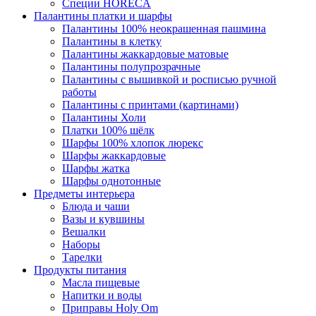
Специи HORECA
Палантины платки и шарфы
Палантины 100% неокрашенная пашмина
Палантины в клетку
Палантины жаккардовые матовые
Палантины полупрозрачные
Палантины с вышивкой и росписью ручной
работы
Палантины с принтами (картинами)
Палантины Холи
Платки 100% шёлк
Шарфы 100% хлопок люрекс
Шарфы жаккардовые
Шарфы жатка
Шарфы однотонные
Предметы интерьера
Блюда и чаши
Вазы и кувшины
Вешалки
Наборы
Тарелки
Продукты питания
Масла пищевые
Напитки и воды
Приправы Holy Om