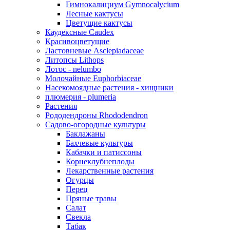
Гимнокалициум Gymnocalycium
Лесные кактусы
Цветущие кактусы
Каудексные Caudex
Красивоцветущие
Ластовневые Asclepiadaceae
Литопсы Lithops
Лотос - nelumbo
Молочайные Euphorbiaceae
Насекомоядные растения - хищники
плюмерия - plumeria
Растения
Рододендроны Rhododendron
Садово-огородные культуры
Баклажаны
Бахчевые культуры
Кабачки и патиссоны
Корнеклубнеплоды
Лекарственные растения
Огурцы
Перец
Пряные травы
Салат
Свекла
Табак