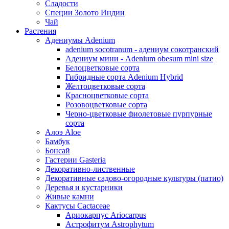
Сладости
Специи Золото Индии
Чай
Растения
Адениумы Adenium
adenium socotranum - адениум сокотранский
Адениум мини - Adenium obesum mini size
Белоцветковые сорта
Гибридные сорта Adenium Hybrid
Желтоцветковые сорта
Красноцветковые сорта
Розовоцветковые сорта
Черно-цветковые фиолетовые пурпурные
сорта
Алоэ Aloe
Бамбук
Бонсай
Гастерии Gasteria
Декоративно-лиственные
Декоративные садово-огородные культуры (патио)
Деревья и кустарники
Живые камни
Кактусы Cactaceae
Ариокарпус Ariocarpus
Астрофитум Astrophytum