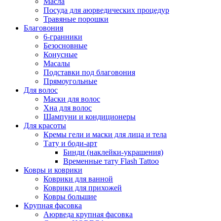
Масла
Посуда для аюрведических процедур
Травяные порошки
Благовония
6-гранники
Безосновные
Конусные
Масалы
Подставки под благовония
Прямоугольные
Для волос
Маски для волос
Хна для волос
Шампуни и кондиционеры
Для красоты
Кремы гели и маски для лица и тела
Тату и боди-арт
Бинди (наклейки-украшения)
Временные тату Flash Tattoo
Ковры и коврики
Коврики для ванной
Коврики для прихожей
Ковры большие
Крупная фасовка
Аюрведа крупная фасовка