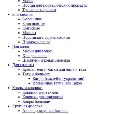
Масла
Посуда для аюрведических процедур
Травяные порошки
Благовония
6-гранники
Безосновные
Конусные
Масалы
Подставки под благовония
Прямоугольные
Для волос
Маски для волос
Хна для волос
Шампуни и кондиционеры
Для красоты
Кремы гели и маски для лица и тела
Тату и боди-арт
Бинди (наклейки-украшения)
Временные тату Flash Tattoo
Ковры и коврики
Коврики для ванной
Коврики для прихожей
Ковры большие
Крупная фасовка
Аюрведа крупная фасовка