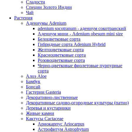
Сладости
Специи Золото Индии
Чай
Растения
Адениумы Adenium
adenium socotranum - адениум сокотранский
Адениум мини - Adenium obesum mini size
Белоцветковые сорта
Гибридные сорта Adenium Hybrid
Желтоцветковые сорта
Красноцветковые сорта
Розовоцветковые сорта
Черно-цветковые фиолетовые пурпурные
сорта
Алоэ Aloe
Бамбук
Бонсай
Гастерии Gasteria
Декоративно-лиственные
Декоративные садово-огородные культуры (патио)
Деревья и кустарники
Живые камни
Кактусы Cactaceae
Ариокарпус Ariocarpus
Астрофитум Astrophytum