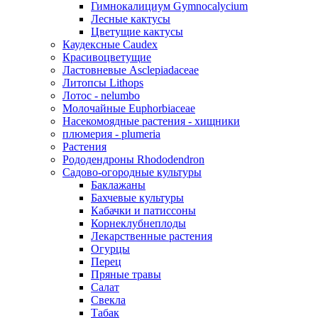
Гимнокалициум Gymnocalycium
Лесные кактусы
Цветущие кактусы
Каудексные Caudex
Красивоцветущие
Ластовневые Asclepiadaceae
Литопсы Lithops
Лотос - nelumbo
Молочайные Euphorbiaceae
Насекомоядные растения - хищники
плюмерия - plumeria
Растения
Рододендроны Rhododendron
Садово-огородные культуры
Баклажаны
Бахчевые культуры
Кабачки и патиссоны
Корнеклубнеплоды
Лекарственные растения
Огурцы
Перец
Пряные травы
Салат
Свекла
Табак