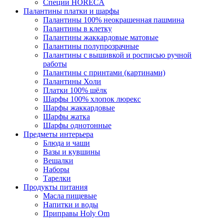
Специи HORECA
Палантины платки и шарфы
Палантины 100% неокрашенная пашмина
Палантины в клетку
Палантины жаккардовые матовые
Палантины полупрозрачные
Палантины с вышивкой и росписью ручной
работы
Палантины с принтами (картинами)
Палантины Холи
Платки 100% шёлк
Шарфы 100% хлопок люрекс
Шарфы жаккардовые
Шарфы жатка
Шарфы однотонные
Предметы интерьера
Блюда и чаши
Вазы и кувшины
Вешалки
Наборы
Тарелки
Продукты питания
Масла пищевые
Напитки и воды
Приправы Holy Om