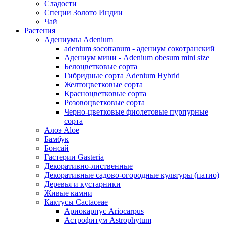
Сладости
Специи Золото Индии
Чай
Растения
Адениумы Adenium
adenium socotranum - адениум сокотранский
Адениум мини - Adenium obesum mini size
Белоцветковые сорта
Гибридные сорта Adenium Hybrid
Желтоцветковые сорта
Красноцветковые сорта
Розовоцветковые сорта
Черно-цветковые фиолетовые пурпурные
сорта
Алоэ Aloe
Бамбук
Бонсай
Гастерии Gasteria
Декоративно-лиственные
Декоративные садово-огородные культуры (патио)
Деревья и кустарники
Живые камни
Кактусы Cactaceae
Ариокарпус Ariocarpus
Астрофитум Astrophytum