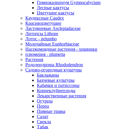
Гимнокалициум Gymnocalycium
Лесные кактусы
Цветущие кактусы
Каудексные Caudex
Красивоцветущие
Ластовневые Asclepiadaceae
Литопсы Lithops
Лотос - nelumbo
Молочайные Euphorbiaceae
Насекомоядные растения - хищники
плюмерия - plumeria
Растения
Рододендроны Rhododendron
Садово-огородные культуры
Баклажаны
Бахчевые культуры
Кабачки и патиссоны
Корнеклубнеплоды
Лекарственные растения
Огурцы
Перец
Пряные травы
Салат
Свекла
Табак