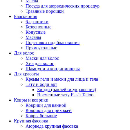
Масла
Посуда для аюрведических процедур
Травяные порошки
Благовония
6-гранники
Безосновные
Конусные
Масалы
Подставки под благовония
Прямоугольные
Для волос
Маски для волос
Хна для волос
Шампуни и кондиционеры
Для красоты
Кремы гели и маски для лица и тела
Тату и боди-арт
Бинди (наклейки-украшения)
Временные тату Flash Tattoo
Ковры и коврики
Коврики для ванной
Коврики для прихожей
Ковры большие
Крупная фасовка
Аюрведа крупная фасовка