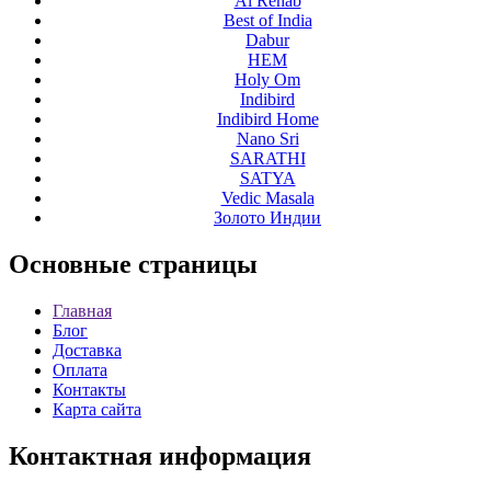
Al Rehab
Best of India
Dabur
HEM
Holy Om
Indibird
Indibird Home
Nano Sri
SARATHI
SATYA
Vedic Masala
Золото Индии
Основные
страницы
Главная
Блог
Доставка
Оплата
Контакты
Карта сайта
Контактная
информация