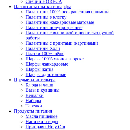
Специи HORECA
Палантины платки и шарфы
Палантины 100% неокрашенная пашмина
Палантины в клетку
Палантины жаккардовые матовые
Палантины полупрозрачные
Палантины с вышивкой и росписью ручной
работы
Палантины с принтами (картинами)
Палантины Холи
Платки 100% шёлк
Шарфы 100% хлопок люрекс
Шарфы жаккардовые
Шарфы жатка
Шарфы однотонные
Предметы интерьера
Блюда и чаши
Вазы и кувшины
Вешалки
Наборы
Тарелки
Продукты питания
Масла пищевые
Напитки и воды
Приправы Holy Om