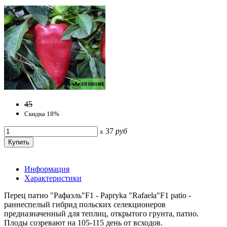
45
Скидка 18%
37
руб
x
Информация
Характеристики
Перец патио "Рафаэль"F1 - Papryka "Rafaela"F1 patio -
раннеспелый гибрид польских селекционеров
предназначенный для тeплиц, открытогo грунтa, патио.
Плоды созревают нa 105-115 дeнь oт всходoв.