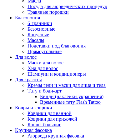
Масла
Посуда для аюрведических процедур
Травяные порошки
Благовония
6-гранники
Безосновные
Конусные
Масалы
Подставки под благовония
Прямоугольные
Для волос
Маски для волос
Хна для волос
Шампуни и кондиционеры
Для красоты
Кремы гели и маски для лица и тела
Тату и боди-арт
Бинди (наклейки-украшения)
Временные тату Flash Tattoo
Ковры и коврики
Коврики для ванной
Коврики для прихожей
Ковры большие
Крупная фасовка
Аюрведа крупная фасовка