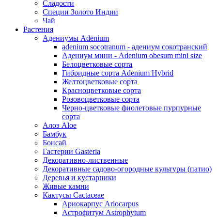
Сладости
Специи Золото Индии
Чай
Растения
Адениумы Adenium
adenium socotranum - адениум сокотранский
Адениум мини - Adenium obesum mini size
Белоцветковые сорта
Гибридные сорта Adenium Hybrid
Желтоцветковые сорта
Красноцветковые сорта
Розовоцветковые сорта
Черно-цветковые фиолетовые пурпурные
сорта
Алоэ Aloe
Бамбук
Бонсай
Гастерии Gasteria
Декоративно-лиственные
Декоративные садово-огородные культуры (патио)
Деревья и кустарники
Живые камни
Кактусы Cactaceae
Ариокарпус Ariocarpus
Астрофитум Astrophytum