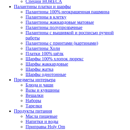
Специи HORECA
Палантины платки и шарфы
Палантины 100% неокрашенная пашмина
Палантины в клетку
Палантины жаккардовые матовые
Палантины полупрозрачные
Палантины с вышивкой и росписью ручной
работы
Палантины с принтами (картинами)
Палантины Холи
Платки 100% шёлк
Шарфы 100% хлопок люрекс
Шарфы жаккардовые
Шарфы жатка
Шарфы однотонные
Предметы интерьера
Блюда и чаши
Вазы и кувшины
Вешалки
Наборы
Тарелки
Продукты питания
Масла пищевые
Напитки и воды
Приправы Holy Om