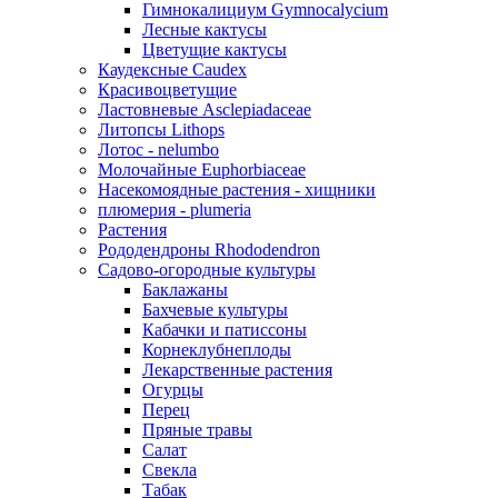
Гимнокалициум Gymnocalycium
Лесные кактусы
Цветущие кактусы
Каудексные Caudex
Красивоцветущие
Ластовневые Asclepiadaceae
Литопсы Lithops
Лотос - nelumbo
Молочайные Euphorbiaceae
Насекомоядные растения - хищники
плюмерия - plumeria
Растения
Рододендроны Rhododendron
Садово-огородные культуры
Баклажаны
Бахчевые культуры
Кабачки и патиссоны
Корнеклубнеплоды
Лекарственные растения
Огурцы
Перец
Пряные травы
Салат
Свекла
Табак