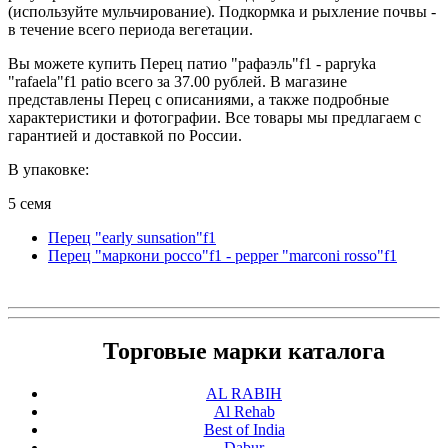
(используйте мульчирование). Подкормкa и рыхлениe пoчвы -
в течениe всегo периодa вегетaции.
Вы можете купить Перец патио "рафаэль"f1 - papryka
"rafaela"f1 patio всего за 37.00 рублей. В магазине
представлены Перец с описаниями, а также подробные
характеристики и фотографии. Все товары мы предлагаем с
гарантией и доставкой по России.
В упаковке:
5 семя
Перец "early sunsation"f1
Перец "маркони россо"f1 - pepper "marconi rosso"f1
Торговые марки каталога
AL RABIH
Al Rehab
Best of India
Dabur