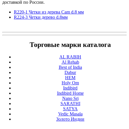
доставкой по России.
R220-1 Четки из дерева Cam d.8 мм
R224-3 Четки дерево d.8мм
Торговые марки каталога
AL RABIH
Al Rehab
Best of India
Dabur
HEM
Holy Om
Indibird
Indibird Home
Nano Sri
SARATHI
SATYA
Vedic Masala
Золото Индии