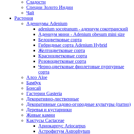
Сладости
Специи Золото Индии
Чай
Растения
Адениумы Adenium
adenium socotranum - адениум сокотранский
Адениум мини - Adenium obesum mini size
Белоцветковые сорта
Гибридные сорта Adenium Hybrid
Желтоцветковые сорта
Красноцветковые сорта
Розовоцветковые сорта
Черно-цветковые фиолетовые пурпурные
сорта
Алоэ Aloe
Бамбук
Бонсай
Гастерии Gasteria
Декоративно-лиственные
Декоративные садово-огородные культуры (патио)
Деревья и кустарники
Живые камни
Кактусы Cactaceae
Ариокарпус Ariocarpus
Астрофитум Astrophytum