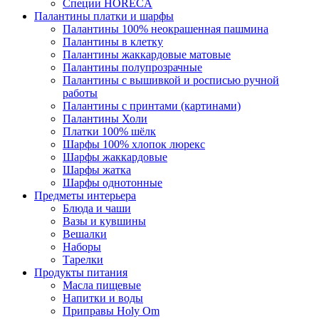
Специи HORECA
Палантины платки и шарфы
Палантины 100% неокрашенная пашмина
Палантины в клетку
Палантины жаккардовые матовые
Палантины полупрозрачные
Палантины с вышивкой и росписью ручной
работы
Палантины с принтами (картинами)
Палантины Холи
Платки 100% шёлк
Шарфы 100% хлопок люрекс
Шарфы жаккардовые
Шарфы жатка
Шарфы однотонные
Предметы интерьера
Блюда и чаши
Вазы и кувшины
Вешалки
Наборы
Тарелки
Продукты питания
Масла пищевые
Напитки и воды
Приправы Holy Om