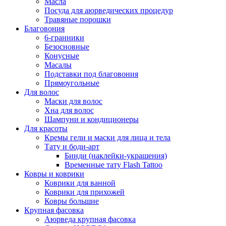
Масла
Посуда для аюрведических процедур
Травяные порошки
Благовония
6-гранники
Безосновные
Конусные
Масалы
Подставки под благовония
Прямоугольные
Для волос
Маски для волос
Хна для волос
Шампуни и кондиционеры
Для красоты
Кремы гели и маски для лица и тела
Тату и боди-арт
Бинди (наклейки-украшения)
Временные тату Flash Tattoo
Ковры и коврики
Коврики для ванной
Коврики для прихожей
Ковры большие
Крупная фасовка
Аюрведа крупная фасовка