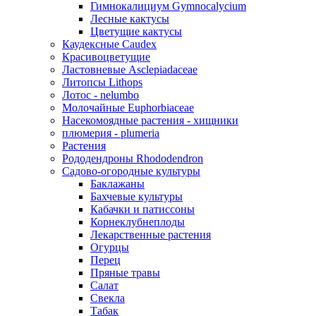
Гимнокалициум Gymnocalycium
Лесные кактусы
Цветущие кактусы
Каудексные Caudex
Красивоцветущие
Ластовневые Asclepiadaceae
Литопсы Lithops
Лотос - nelumbo
Молочайные Euphorbiaceae
Насекомоядные растения - хищники
плюмерия - plumeria
Растения
Рододендроны Rhododendron
Садово-огородные культуры
Баклажаны
Бахчевые культуры
Кабачки и патиссоны
Корнеклубнеплоды
Лекарственные растения
Огурцы
Перец
Пряные травы
Салат
Свекла
Табак