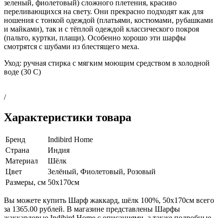
зеленый, фиолетовый) сложного плетения, красиво
переливающихся на свету. Они прекрасно подходят как для
ношения с тонкой одеждой (платьями, костюмами, рубашками
и майками), так и с тёплой одеждой классического покроя
(пальто, куртки, плащи). Особенно хорошо эти шарфы
смотрятся с шубами из блестящего меха.
Уход: ручная стирка с мягким моющим средством в холодной
воде (30 C)
/
Характеристики товара
Бренд
Indibird Home
Страна
Индия
Материал
Шёлк
Цвет
Зелёный, Фиолетовый, Розовый
Размеры, см
50х170см
Вы можете купить Шарф жаккард, шёлк 100%, 50х170см всего
за 1365.00 рублей. В магазине представлены Шарфы
жаккардовые Indibird Home с описаниями, а также подробные