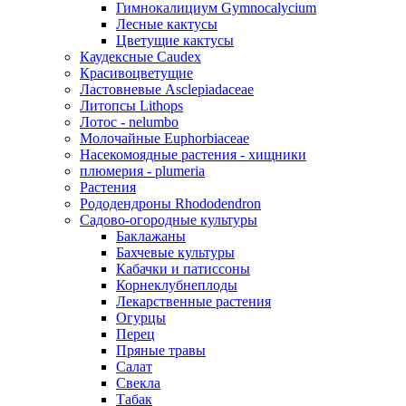
Гимнокалициум Gymnocalycium
Лесные кактусы
Цветущие кактусы
Каудексные Caudex
Красивоцветущие
Ластовневые Asclepiadaceae
Литопсы Lithops
Лотос - nelumbo
Молочайные Euphorbiaceae
Насекомоядные растения - хищники
плюмерия - plumeria
Растения
Рододендроны Rhododendron
Садово-огородные культуры
Баклажаны
Бахчевые культуры
Кабачки и патиссоны
Корнеклубнеплоды
Лекарственные растения
Огурцы
Перец
Пряные травы
Салат
Свекла
Табак