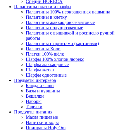
Специи HORECA
Палантины платки и шарфы
Палантины 100% неокрашенная пашмина
Палантины в клетку
Палантины жаккардовые матовые
Палантины полупрозрачные
Палантины с вышивкой и росписью ручной
работы
Палантины с принтами (картинами)
Палантины Холи
Платки 100% шёлк
Шарфы 100% хлопок люрекс
Шарфы жаккардовые
Шарфы жатка
Шарфы однотонные
Предметы интерьера
Блюда и чаши
Вазы и кувшины
Вешалки
Наборы
Тарелки
Продукты питания
Масла пищевые
Напитки и воды
Приправы Holy Om