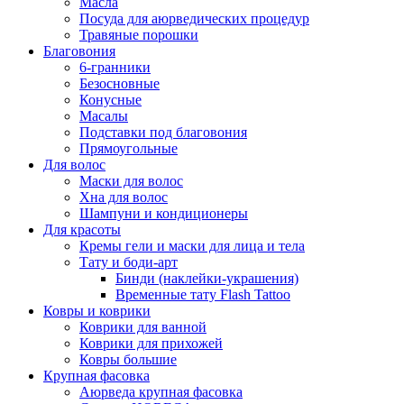
Масла
Посуда для аюрведических процедур
Травяные порошки
Благовония
6-гранники
Безосновные
Конусные
Масалы
Подставки под благовония
Прямоугольные
Для волос
Маски для волос
Хна для волос
Шампуни и кондиционеры
Для красоты
Кремы гели и маски для лица и тела
Тату и боди-арт
Бинди (наклейки-украшения)
Временные тату Flash Tattoo
Ковры и коврики
Коврики для ванной
Коврики для прихожей
Ковры большие
Крупная фасовка
Аюрведа крупная фасовка