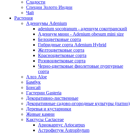
Сладости
Специи Золото Индии
Чай
Растения
Адениумы Adenium
adenium socotranum - адениум сокотранский
Адениум мини - Adenium obesum mini size
Белоцветковые сорта
Гибридные сорта Adenium Hybrid
Желтоцветковые сорта
Красноцветковые сорта
Розовоцветковые сорта
Черно-цветковые фиолетовые пурпурные
сорта
Алоэ Aloe
Бамбук
Бонсай
Гастерии Gasteria
Декоративно-лиственные
Декоративные садово-огородные культуры (патио)
Деревья и кустарники
Живые камни
Кактусы Cactaceae
Ариокарпус Ariocarpus
Астрофитум Astrophytum