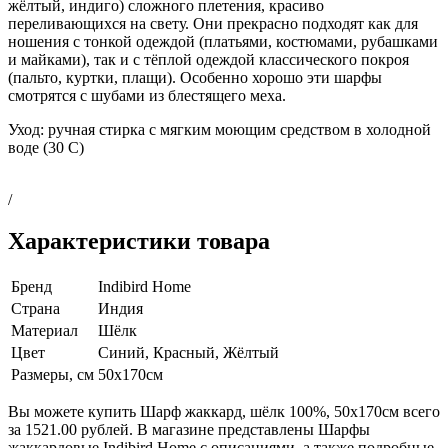
жёлтый, индиго) сложного плетения, красиво
переливающихся на свету. Они прекрасно подходят как для
ношения с тонкой одеждой (платьями, костюмами, рубашками
и майками), так и с тёплой одеждой классического покроя
(пальто, куртки, плащи). Особенно хорошо эти шарфы
смотрятся с шубами из блестящего меха.
Уход: ручная стирка с мягким моющим средством в холодной
воде (30 C)
/
Характеристики товара
Бренд
Indibird Home
Страна
Индия
Материал
Шёлк
Цвет
Синий, Красный, Жёлтый
Размеры, см
50х170см
Вы можете купить Шарф жаккард, шёлк 100%, 50х170см всего
за 1521.00 рублей. В магазине представлены Шарфы
жаккардовые Indibird Home с описаниями, а также подробные