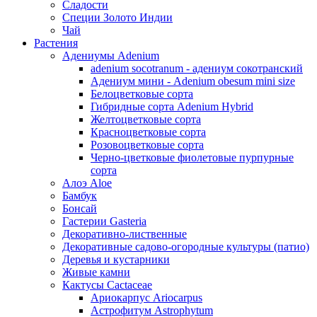
Сладости
Специи Золото Индии
Чай
Растения
Адениумы Adenium
adenium socotranum - адениум сокотранский
Адениум мини - Adenium obesum mini size
Белоцветковые сорта
Гибридные сорта Adenium Hybrid
Желтоцветковые сорта
Красноцветковые сорта
Розовоцветковые сорта
Черно-цветковые фиолетовые пурпурные
сорта
Алоэ Aloe
Бамбук
Бонсай
Гастерии Gasteria
Декоративно-лиственные
Декоративные садово-огородные культуры (патио)
Деревья и кустарники
Живые камни
Кактусы Cactaceae
Ариокарпус Ariocarpus
Астрофитум Astrophytum