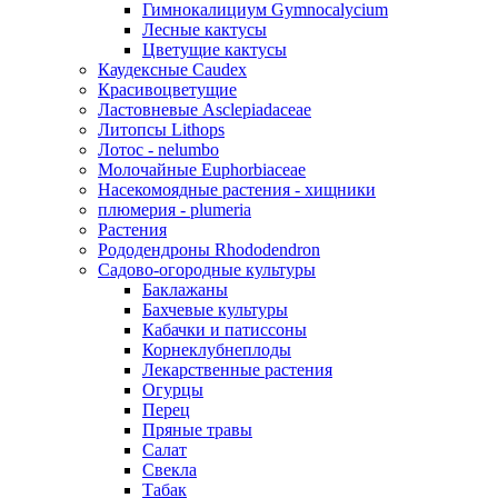
Гимнокалициум Gymnocalycium
Лесные кактусы
Цветущие кактусы
Каудексные Caudex
Красивоцветущие
Ластовневые Asclepiadaceae
Литопсы Lithops
Лотос - nelumbo
Молочайные Euphorbiaceae
Насекомоядные растения - хищники
плюмерия - plumeria
Растения
Рододендроны Rhododendron
Садово-огородные культуры
Баклажаны
Бахчевые культуры
Кабачки и патиссоны
Корнеклубнеплоды
Лекарственные растения
Огурцы
Перец
Пряные травы
Салат
Свекла
Табак