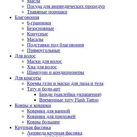
Масла
Посуда для аюрведических процедур
Травяные порошки
Благовония
6-гранники
Безосновные
Конусные
Масалы
Подставки под благовония
Прямоугольные
Для волос
Маски для волос
Хна для волос
Шампуни и кондиционеры
Для красоты
Кремы гели и маски для лица и тела
Тату и боди-арт
Бинди (наклейки-украшения)
Временные тату Flash Tattoo
Ковры и коврики
Коврики для ванной
Коврики для прихожей
Ковры большие
Крупная фасовка
Аюрведа крупная фасовка