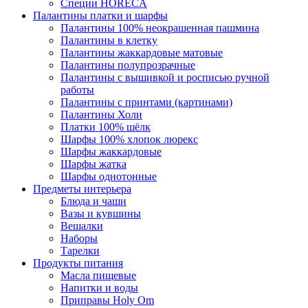
Специи HORECA
Палантины платки и шарфы
Палантины 100% неокрашенная пашмина
Палантины в клетку
Палантины жаккардовые матовые
Палантины полупрозрачные
Палантины с вышивкой и росписью ручной
работы
Палантины с принтами (картинами)
Палантины Холи
Платки 100% шёлк
Шарфы 100% хлопок люрекс
Шарфы жаккардовые
Шарфы жатка
Шарфы однотонные
Предметы интерьера
Блюда и чаши
Вазы и кувшины
Вешалки
Наборы
Тарелки
Продукты питания
Масла пищевые
Напитки и воды
Приправы Holy Om