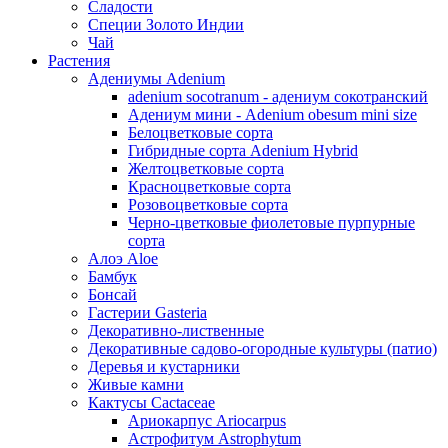
Сладости
Специи Золото Индии
Чай
Растения
Адениумы Adenium
adenium socotranum - адениум сокотранский
Адениум мини - Adenium obesum mini size
Белоцветковые сорта
Гибридные сорта Adenium Hybrid
Желтоцветковые сорта
Красноцветковые сорта
Розовоцветковые сорта
Черно-цветковые фиолетовые пурпурные
сорта
Алоэ Aloe
Бамбук
Бонсай
Гастерии Gasteria
Декоративно-лиственные
Декоративные садово-огородные культуры (патио)
Деревья и кустарники
Живые камни
Кактусы Cactaceae
Ариокарпус Ariocarpus
Астрофитум Astrophytum