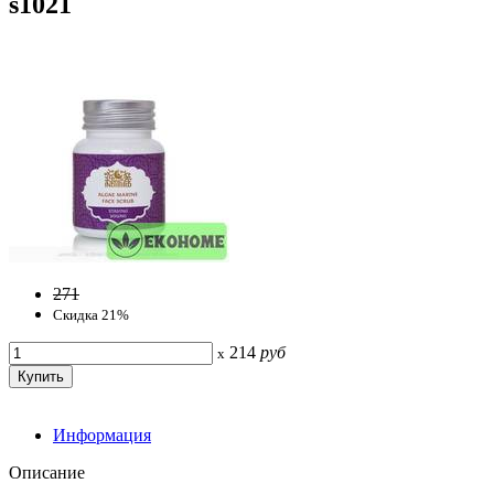
s1021
271
Скидка 21%
214
руб
x
Информация
Описание