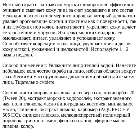
Нежный скраб с экстрактом морских водорослей эффективно
очищает и смягчает кожу лица за счет входящего в его состав
мелкодисперсного полимерного порошка, который деликатно
удаляет ороговевшие клетки и токсины как с поверхности, так
и из глубоких пор кожи, подтягивает и укрепляет кожу, делает
ее эластичной и упругой. Экстракт морских водорослей
омолаживает, питает, увлажняет и успокаивает кожу.
Способствует коррекции овала лица, улучшает цвет и делает
кожу мягкой, ухоженной и шелковистой. Используйте 1 - 2
раза в неделю.
Способ применения: Увлажните лицо теплой водой. Нанесите
небольшое количество скраба на лицо, избегая области вокруг
глаз. Легкими массирующими движениями обработайте кожу
лица. Тщательно смойте.
Состав: дистиллированная вода, алоэ вера сок, полисорбат 20
(Tween 20), экстракт морских водорослей, экстракт зеленого
чая, поли глюколь, масло виноградных косточек, миндальное
масло, глицерин, экстракт лимона, карбомер (AQUPEC HV
505 HC), силикон глюколь, мелкодисперстный полимерный
порошок, триэтаноламин, феноксиэтанол, эфирное масло
лимона, колор.