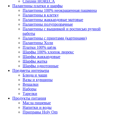
Специи HORECA
Палантины платки и шарфы
Палантины 100% неокрашенная пашмина
Палантины в клетку
Палантины жаккардовые матовые
Палантины полупрозрачные
Палантины с вышивкой и росписью ручной
работы
Палантины с принтами (картинами)
Палантины Холи
Платки 100% шёлк
Шарфы 100% хлопок люрекс
Шарфы жаккардовые
Шарфы жатка
Шарфы однотонные
Предметы интерьера
Блюда и чаши
Вазы и кувшины
Вешалки
Наборы
Тарелки
Продукты питания
Масла пищевые
Напитки и воды
Приправы Holy Om