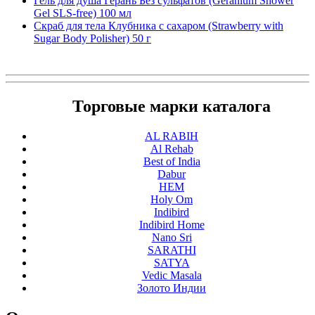
Гель для душа Герань Без сульфатов (Geranium Shower
Gel SLS-free) 100 мл
Скраб для тела Клубника с сахаром (Strawberry with
Sugar Body Polisher) 50 г
Торговые марки каталога
AL RABIH
Al Rehab
Best of India
Dabur
HEM
Holy Om
Indibird
Indibird Home
Nano Sri
SARATHI
SATYA
Vedic Masala
Золото Индии