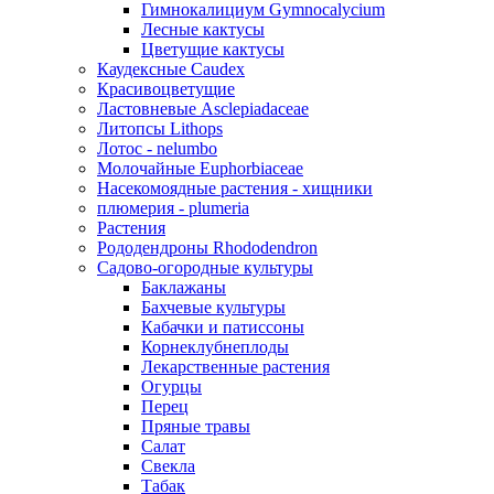
Гимнокалициум Gymnocalycium
Лесные кактусы
Цветущие кактусы
Каудексные Caudex
Красивоцветущие
Ластовневые Asclepiadaceae
Литопсы Lithops
Лотос - nelumbo
Молочайные Euphorbiaceae
Насекомоядные растения - хищники
плюмерия - plumeria
Растения
Рододендроны Rhododendron
Садово-огородные культуры
Баклажаны
Бахчевые культуры
Кабачки и патиссоны
Корнеклубнеплоды
Лекарственные растения
Огурцы
Перец
Пряные травы
Салат
Свекла
Табак