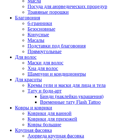
Масла
Посуда для аюрведических процедур
Травяные порошки
Благовония
6-гранники
Безосновные
Конусные
Масалы
Подставки под благовония
Прямоугольные
Для волос
Маски для волос
Хна для волос
Шампуни и кондиционеры
Для красоты
Кремы гели и маски для лица и тела
Тату и боди-арт
Бинди (наклейки-украшения)
Временные тату Flash Tattoo
Ковры и коврики
Коврики для ванной
Коврики для прихожей
Ковры большие
Крупная фасовка
Аюрведа крупная фасовка