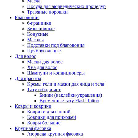
Масла
Посуда для аюрведических процедур
Травяные порошки
Благовония
6-гранники
Безосновные
Конусные
Масалы
Подставки под благовония
Прямоугольные
Для волос
Маски для волос
Хна для волос
Шампуни и кондиционеры
Для красоты
Кремы гели и маски для лица и тела
Тату и боди-арт
Бинди (наклейки-украшения)
Временные тату Flash Tattoo
Ковры и коврики
Коврики для ванной
Коврики для прихожей
Ковры большие
Крупная фасовка
Аюрведа крупная фасовка