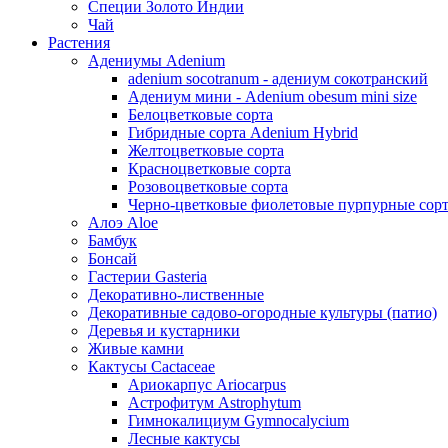
Специи Золото Индии
Чай
Растения
Адениумы Adenium
adenium socotranum - адениум сокотранский
Адениум мини - Adenium obesum mini size
Белоцветковые сорта
Гибридные сорта Adenium Hybrid
Желтоцветковые сорта
Красноцветковые сорта
Розовоцветковые сорта
Черно-цветковые фиолетовые пурпурные сор
Алоэ Aloe
Бамбук
Бонсай
Гастерии Gasteria
Декоративно-лиственные
Декоративные садово-огородные культуры (патио)
Деревья и кустарники
Живые камни
Кактусы Cactaceae
Ариокарпус Ariocarpus
Астрофитум Astrophytum
Гимнокалициум Gymnocalycium
Лесные кактусы