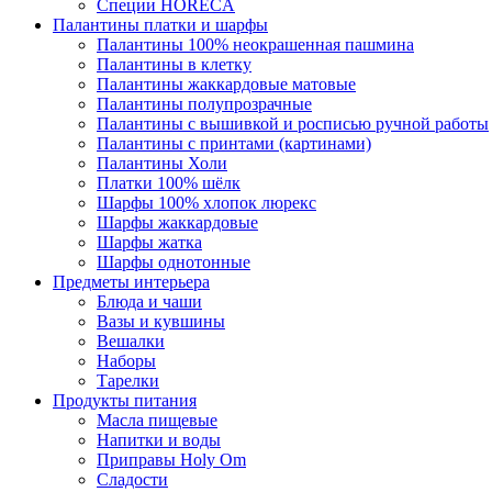
Специи HORECA
Палантины платки и шарфы
Палантины 100% неокрашенная пашмина
Палантины в клетку
Палантины жаккардовые матовые
Палантины полупрозрачные
Палантины с вышивкой и росписью ручной работы
Палантины с принтами (картинами)
Палантины Холи
Платки 100% шёлк
Шарфы 100% хлопок люрекс
Шарфы жаккардовые
Шарфы жатка
Шарфы однотонные
Предметы интерьера
Блюда и чаши
Вазы и кувшины
Вешалки
Наборы
Тарелки
Продукты питания
Масла пищевые
Напитки и воды
Приправы Holy Om
Сладости