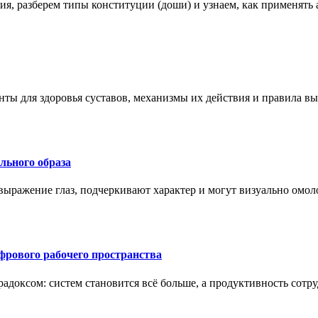
ения, разберем типы конституции (доши) и узнаем, как применя
нты для здоровья суставов, механизмы их действия и правила в
ального образа
ыражение глаз, подчеркивают характер и могут визуально омоло
рового рабочего пространства
радоксом: систем становится всё больше, а продуктивность сотр