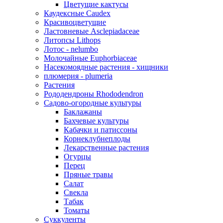
Цветущие кактусы
Каудексные Caudex
Красивоцветущие
Ластовневые Asclepiadaceae
Литопсы Lithops
Лотос - nelumbo
Молочайные Euphorbiaceae
Насекомоядные растения - хищники
плюмерия - plumeria
Растения
Рододендроны Rhododendron
Садово-огородные культуры
Баклажаны
Бахчевые культуры
Кабачки и патиссоны
Корнеклубнеплоды
Лекарственные растения
Огурцы
Перец
Пряные травы
Салат
Свекла
Табак
Томаты
Суккуленты