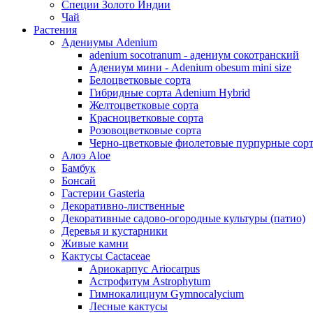
Специи Золото Индии
Чай
Растения
Адениумы Adenium
adenium socotranum - адениум сокотранский
Адениум мини - Adenium obesum mini size
Белоцветковые сорта
Гибридные сорта Adenium Hybrid
Желтоцветковые сорта
Красноцветковые сорта
Розовоцветковые сорта
Черно-цветковые фиолетовые пурпурные сор
Алоэ Aloe
Бамбук
Бонсай
Гастерии Gasteria
Декоративно-лиственные
Декоративные садово-огородные культуры (патио)
Деревья и кустарники
Живые камни
Кактусы Cactaceae
Ариокарпус Ariocarpus
Астрофитум Astrophytum
Гимнокалициум Gymnocalycium
Лесные кактусы