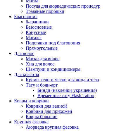
Масла
Посуда для аюрведических процедур
Травяные порошки
Благовония
6-гранники
Безосновные
Конусные
Масалы
Подставки под благовония
Прямоугольные
Для волос
Маски для волос
Хна для волос
Шампуни и кондиционеры
Для красоты
Кремы гели и маски для лица и тела
Тату и боди-арт
Бинди (наклейки-украшения)
Временные тату Flash Tattoo
Ковры и коврики
Коврики для ванной
Коврики для прихожей
Ковры большие
Крупная фасовка
Аюрведа крупная фасовка