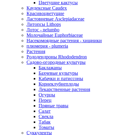
Цветущие кактусы
Каудексные Caudex
Красивоцветущие
Ластовневые Asclepiadaceae
Литопсы Lithops
Лотос - nelumbo
Молочайные Euphorbiaceae
Насекомоядные растения - хищники
плюмерия - plumeria
Растения
Рододендроны Rhododendron
Садово-огородные культуры
Баклажаны
Бахчевые культуры
Кабачки и патиссоны
Корнеклубнеплоды
Лекарственные растения
Огурцы
Перец
Пряные травы
Салат
Свекла
Табак
Томаты
Суккуленты