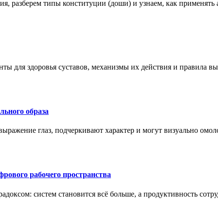
ения, разберем типы конституции (доши) и узнаем, как применя
нты для здоровья суставов, механизмы их действия и правила в
ального образа
ыражение глаз, подчеркивают характер и могут визуально омоло
рового рабочего пространства
радоксом: систем становится всё больше, а продуктивность сотр