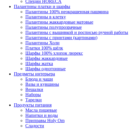
Специи HORECA
Палантины платки и шарфы
Палантины 100% неокрашенная пашмина
Палантины в клетку
Палантины жаккардовые матовые
Палантины полупрозрачные
Палантины с вышивкой и росписью ручной работы
Палантины с принтами (картинами)
Палантины Холи
Платки 100% шёлк
Шарфы 100% хлопок люрекс
Шарфы жаккардовые
Шарфы жатка
Шарфы однотонные
Предметы интерьера
Блюда и чаши
Вазы и кувшины
Вешалки
Наборы
Тарелки
Продукты питания
Масла пищевые
Напитки и воды
Приправы Holy Om
Сладости