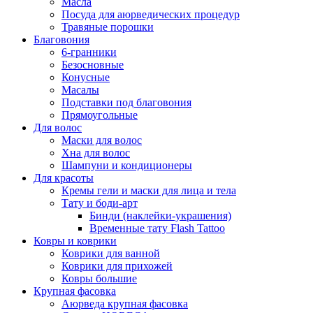
Масла
Посуда для аюрведических процедур
Травяные порошки
Благовония
6-гранники
Безосновные
Конусные
Масалы
Подставки под благовония
Прямоугольные
Для волос
Маски для волос
Хна для волос
Шампуни и кондиционеры
Для красоты
Кремы гели и маски для лица и тела
Тату и боди-арт
Бинди (наклейки-украшения)
Временные тату Flash Tattoo
Ковры и коврики
Коврики для ванной
Коврики для прихожей
Ковры большие
Крупная фасовка
Аюрведа крупная фасовка