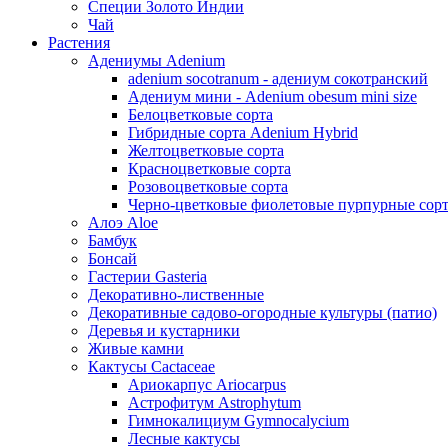
Специи Золото Индии
Чай
Растения
Адениумы Adenium
adenium socotranum - адениум сокотранский
Адениум мини - Adenium obesum mini size
Белоцветковые сорта
Гибридные сорта Adenium Hybrid
Желтоцветковые сорта
Красноцветковые сорта
Розовоцветковые сорта
Черно-цветковые фиолетовые пурпурные сор
Алоэ Aloe
Бамбук
Бонсай
Гастерии Gasteria
Декоративно-лиственные
Декоративные садово-огородные культуры (патио)
Деревья и кустарники
Живые камни
Кактусы Cactaceae
Ариокарпус Ariocarpus
Астрофитум Astrophytum
Гимнокалициум Gymnocalycium
Лесные кактусы