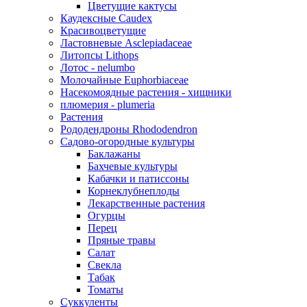
Цветущие кактусы
Каудексные Caudex
Красивоцветущие
Ластовневые Asclepiadaceae
Литопсы Lithops
Лотос - nelumbo
Молочайные Euphorbiaceae
Насекомоядные растения - хищники
плюмерия - plumeria
Растения
Рододендроны Rhododendron
Садово-огородные культуры
Баклажаны
Бахчевые культуры
Кабачки и патиссоны
Корнеклубнеплоды
Лекарственные растения
Огурцы
Перец
Пряные травы
Салат
Свекла
Табак
Томаты
Суккуленты