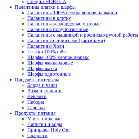
Специи HORECA
Палантины платки и шарфы
Палантины 100% неокрашенная пашмина
Палантины в клетку
Палантины жаккардовые матовые
Палантины полупрозрачные
Палантины с вышивкой и росписью ручной работы
Палантины с принтами (картинами)
Палантины Холи
Платки 100% шёлк
Шарфы 100% хлопок люрекс
Шарфы жаккардовые
Шарфы жатка
Шарфы однотонные
Предметы интерьера
Блюда и чаши
Вазы и кувшины
Вешалки
Наборы
Тарелки
Продукты питания
Масла пищевые
Напитки и воды
Приправы Holy Om
Сладости