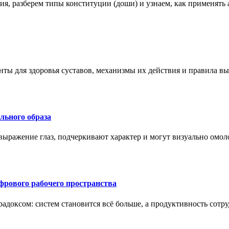
ения, разберем типы конституции (доши) и узнаем, как применя
нты для здоровья суставов, механизмы их действия и правила в
ального образа
ыражение глаз, подчеркивают характер и могут визуально омоло
рового рабочего пространства
радоксом: систем становится всё больше, а продуктивность сотр