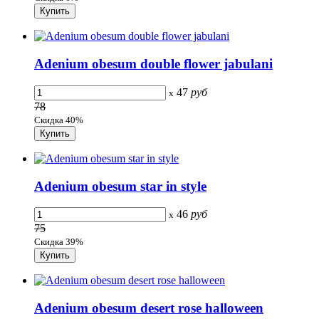
Adenium obesum double flower jabulani
47
руб
x
78
Скидка 40%
Adenium obesum star in style
46
руб
x
75
Скидка 39%
Adenium obesum desert rose halloween