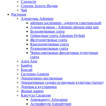
Сладости
Специи Золото Индии
Чай
Растения
Адениумы Adenium
adenium socotranum - адениум сокотранский
Адениум мини - Adenium obesum mini size
Белоцветковые сорта
Гибридные сорта Adenium Hybrid
Желтоцветковые сорта
Красноцветковые сорта
Розовоцветковые сорта
Черно-цветковые фиолетовые пурпурные
сорта
Алоэ Aloe
Бамбук
Бонсай
Гастерии Gasteria
Декоративно-лиственные
Декоративные садово-огородные культуры (патио)
Деревья и кустарники
Живые камни
Кактусы Cactaceae
Ариокарпус Ariocarpus
Астрофитум Astrophytum