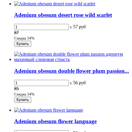
Adenium obesum desert rose wild scarlet
57
руб
x
87
Скидка 34%
Adenium obesum double flower plum passion...
56
руб
x
85
Скидка 34%
Adenium obesum flower language