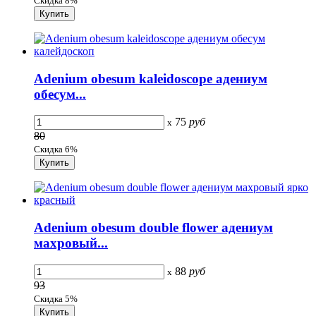
Скидка 8%
Adenium obesum kaleidoscope адениум
обесум...
75
руб
x
80
Скидка 6%
Adenium obesum double flower адениум
махровый...
88
руб
x
93
Скидка 5%