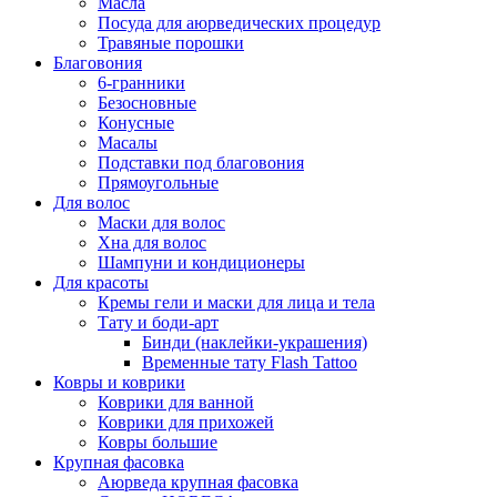
Масла
Посуда для аюрведических процедур
Травяные порошки
Благовония
6-гранники
Безосновные
Конусные
Масалы
Подставки под благовония
Прямоугольные
Для волос
Маски для волос
Хна для волос
Шампуни и кондиционеры
Для красоты
Кремы гели и маски для лица и тела
Тату и боди-арт
Бинди (наклейки-украшения)
Временные тату Flash Tattoo
Ковры и коврики
Коврики для ванной
Коврики для прихожей
Ковры большие
Крупная фасовка
Аюрведа крупная фасовка