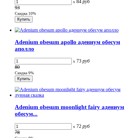
84
руб
x
93
Скидка 10%
Adenium obesum apollo адениум обесум
аполло
73
руб
x
80
Скидка 9%
Adenium obesum moonlight fairy адениум
обесум...
72
руб
x
78