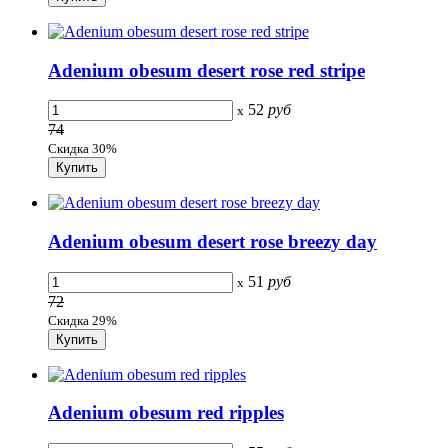
Adenium obesum desert rose red stripe
52
руб
x
74
Скидка 30%
Adenium obesum desert rose breezy day
51
руб
x
72
Скидка 29%
Adenium obesum red ripples