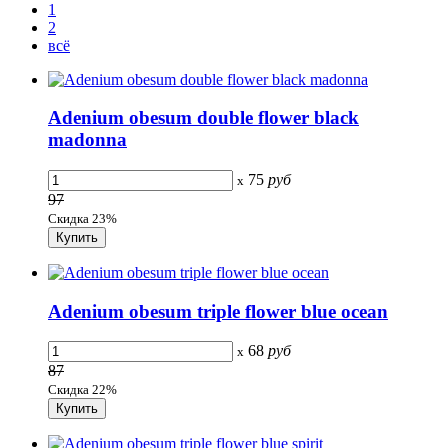
1
2
всё
Adenium obesum double flower black
madonna
75
руб
x
97
Скидка 23%
Adenium obesum triple flower blue ocean
68
руб
x
87
Скидка 22%