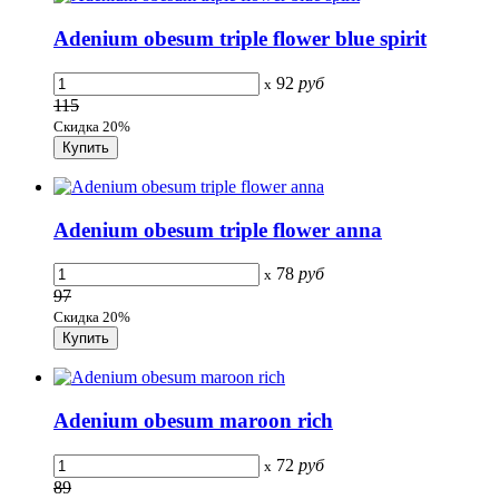
Adenium obesum triple flower blue spirit
92
руб
x
115
Скидка 20%
Adenium obesum triple flower anna
78
руб
x
97
Скидка 20%
Adenium obesum maroon rich
72
руб
x
89