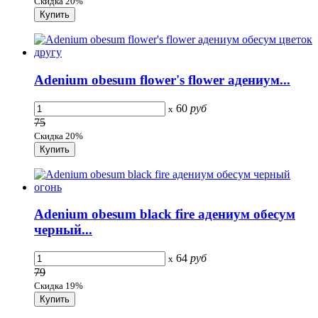
Скидка 20%
Adenium obesum flower's flower адениум...
60
руб
x
75
Скидка 20%
Adenium obesum black fire адениум обесум
черный...
64
руб
x
79
Скидка 19%