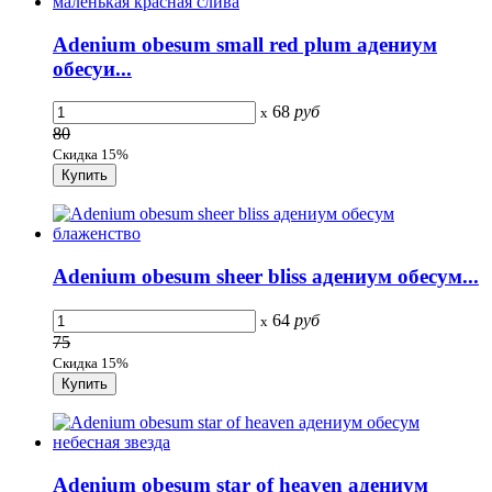
Adenium obesum small red plum адениум
обесуи...
68
руб
x
80
Скидка 15%
Adenium obesum sheer bliss адениум обесум...
64
руб
x
75
Скидка 15%
Adenium obesum star of heaven адениум