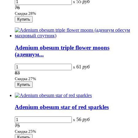
55
руб
x
76
Скидка 28%
Adenium obesum triple flower moons
(адениум...
61
руб
x
83
Скидка 27%
Adenium obesum star of red sparkles
56
руб
x
75
Скидка 25%