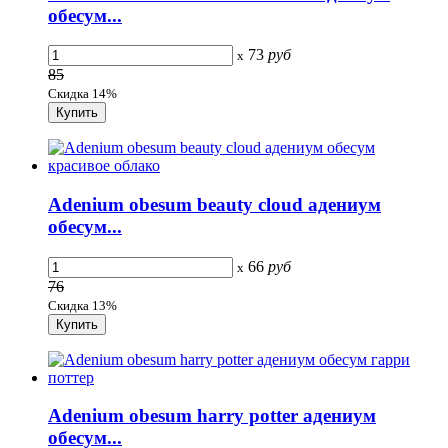
обесум...
73
руб
x
85
Скидка 14%
Adenium obesum beauty cloud адениум
обесум...
66
руб
x
76
Скидка 13%
Adenium obesum harry potter адениум
обесум...