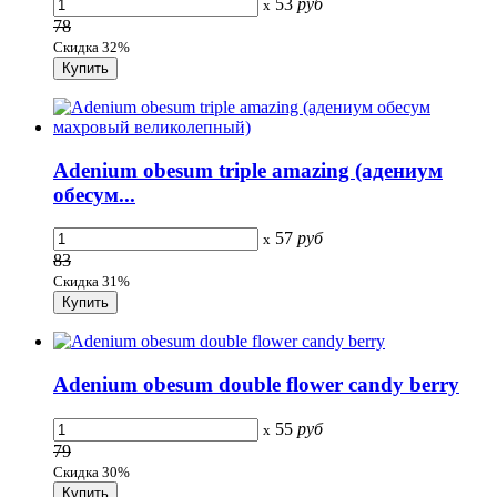
53
руб
x
78
Скидка 32%
Adenium obesum triple amazing (адениум
обесум...
57
руб
x
83
Скидка 31%
Adenium obesum double flower candy berry
55
руб
x
79
Скидка 30%