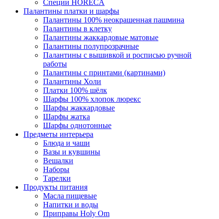
Специи HORECA
Палантины платки и шарфы
Палантины 100% неокрашенная пашмина
Палантины в клетку
Палантины жаккардовые матовые
Палантины полупрозрачные
Палантины с вышивкой и росписью ручной
работы
Палантины с принтами (картинами)
Палантины Холи
Платки 100% шёлк
Шарфы 100% хлопок люрекс
Шарфы жаккардовые
Шарфы жатка
Шарфы однотонные
Предметы интерьера
Блюда и чаши
Вазы и кувшины
Вешалки
Наборы
Тарелки
Продукты питания
Масла пищевые
Напитки и воды
Приправы Holy Om