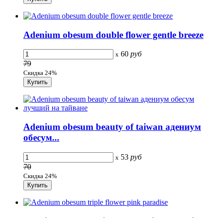
Adenium obesum double flower gentle breeze
60
руб
x
79
Скидка 24%
Adenium obesum beauty of taiwan адениум
обесум...
53
руб
x
70
Скидка 24%