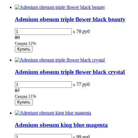
Adenium obesum triple flower black beauty
78
руб
x
89
Скидка 12%
Adenium obesum triple flower black crystal
77
руб
x
87
Скидка 11%
Adenium obesum king blue magenta
99
руб
x