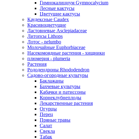
Гимнокалициум Gymnocalycium
Лесные кактусы
Цветущие кактусы
Каудексные Caudex
Красивоцветущие
Ластовневые Asclepiadaceae
Литопсы Lithops
Лотос - nelumbo
Молочайные Euphorbiaceae
Насекомоядные растения - хищники
плюмерия - plumeria
Растения
Рододендроны Rhododendron
Садово-огородные культуры
Баклажаны
Бахчевые культуры
Кабачки и патиссоны
Корнеклубнеплоды
Лекарственные растения
Огурцы
Перец
Пряные травы
Салат
Свекла
Табак