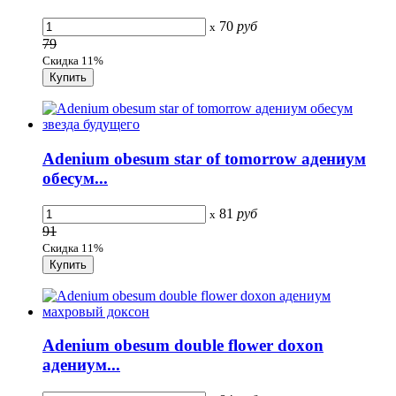
70
руб
x
79
Скидка 11%
Adenium obesum star of tomorrow адениум
обесум...
81
руб
x
91
Скидка 11%
Adenium obesum double flower doxon
адениум...