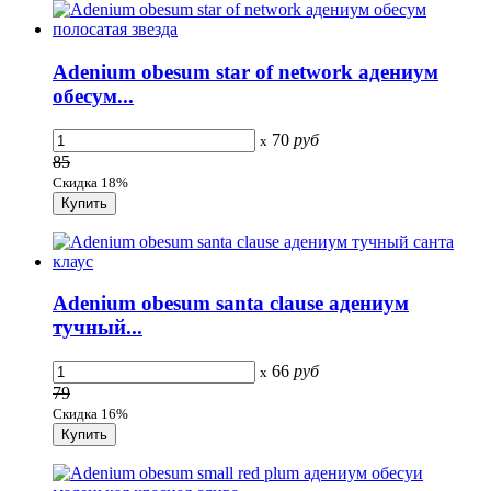
Adenium obesum star of network адениум
обесум...
70
руб
x
85
Скидка 18%
Adenium obesum santa clause адениум
тучный...
66
руб
x
79
Скидка 16%